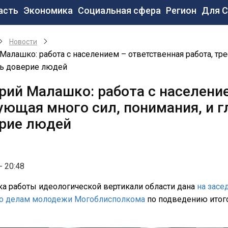
новная
асть
Экономика
Социальная сфера
Регион
Для 
вигация
Новости
Малашко: работа с населением – ответственная работа, тре
ть доверие людей
рий Малашко: работа с население
ующая много сил, понимания, и г
рие людей
- 20:48
а работы идеологической вертикали области дана
на засе
по делам молодежи Могоблисполкома
по подведению итогов