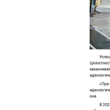
Успеш
Целостност
заканчива
идеологич
«При 
идеологиче
она.
В 202