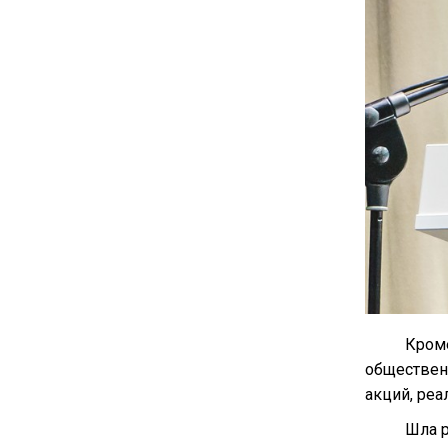
Кроме
обществен
акций, реа
Шла р