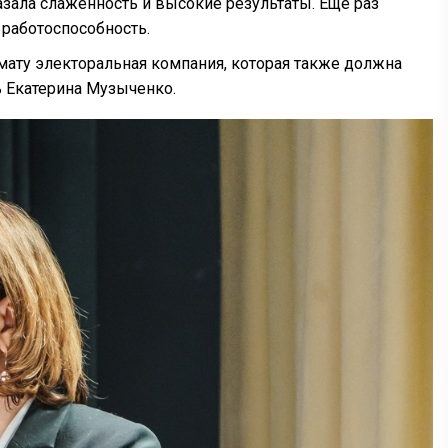
зала слаженность и высокие результаты. Еще раз
 работоспособность.
мату электоральная компания, которая также должна
ь Екатерина Музыченко.