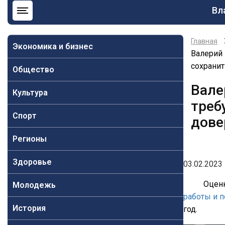
Ос
Вл
на
Главная
Экономика и бизнес
Валерий 
сохрани
Общество
Вале
Культура
треб
Спорт
дове
Регионы
Здоровье
03.02.2023 
Оценк
Молодежь
работы и 
История
год.