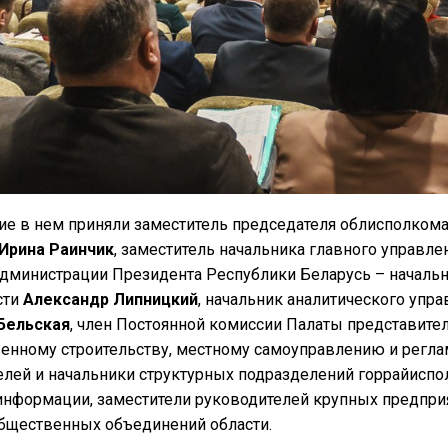
ие в нем приняли заместитель председателя облисполком
Ирина Раинчик
, заместитель начальника главного управл
Администрации Президента Республики Беларусь – началь
сти
Александр Липницкий
, начальник аналитического уп
Бельская
, член Постоянной комиссии Палаты представите
венному строительству, местному самоуправлению и регл
елей и начальники структурных подразделений горрайиспо
информации, заместители руководителей крупных предприя
бщественных объединений области.