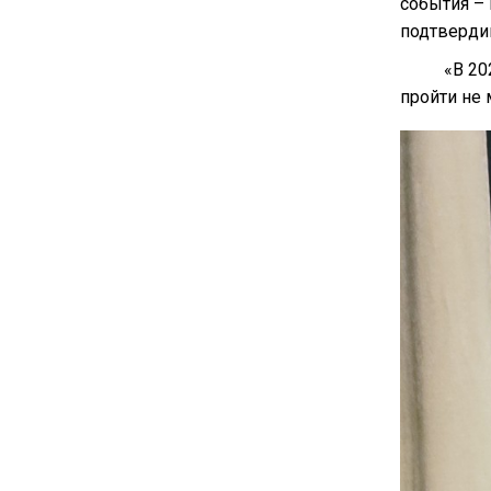
события –
подтверди
«В 20
пройти не 