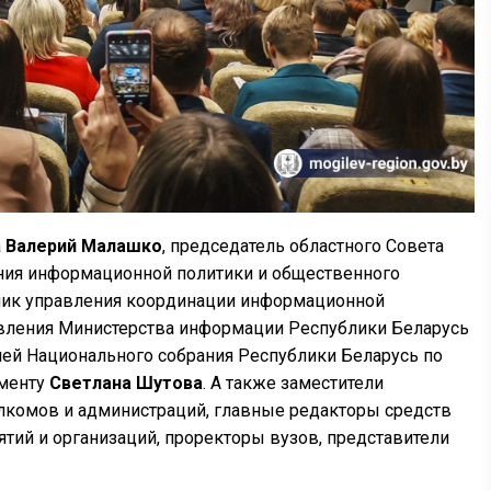
а
Валерий Малашко
, председатель областного Совета
ения информационной политики и общественного
ник управления координации информационной
равления Министерства информации Республики Беларусь
лей Национального собрания Республики Беларусь по
аменту
Светлана Шутова
. А также заместители
лкомов и администраций, главные редакторы средств
тий и организаций, проректоры вузов, представители