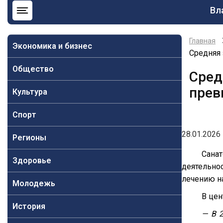
Ос
Вл
на
Главная
Экономика и бизнес
Средняя 
Общество
Сред
прев
Культура
Спорт
28.01.2026 
Регионы
Сана
Здоровье
деятельно
лечению н
Молодежь
В це
История
— В 