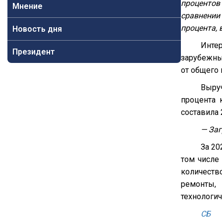
процентов
Мнение
сравнении 
процента, 
Новость дня
Инте
Президент
зарубежны
от общего 
Выруч
процента 
составила
— Заг
За 20
том числе
количеств
ремонты,
технологич
СБ