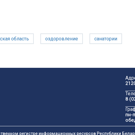
ская область
оздоровление
санатории
Адр
212
Тел
8 (0
Гра
пн-п
обе
ственном регистре информационных ресурсов Республики Беларус