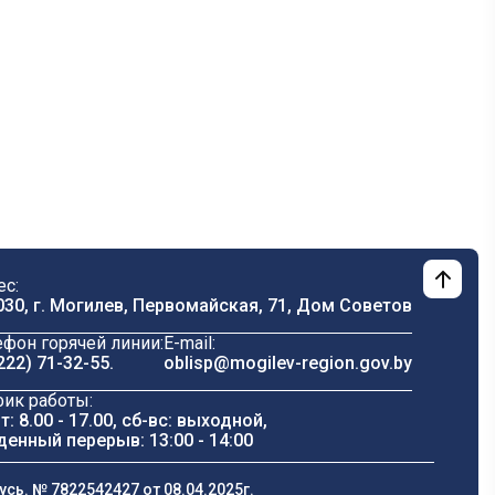
ес:
030, г. Могилев, Первомайская, 71, Дом Cоветов
ефон горячей линии:
E-mail:
222) 71-32-55
.
oblisp@mogilev-region.gov.by
фик работы:
т: 8.00 - 17.00, сб-вс: выходной,
денный перерыв: 13:00 - 14:00
ь. № 7822542427 от 08.04.2025г.