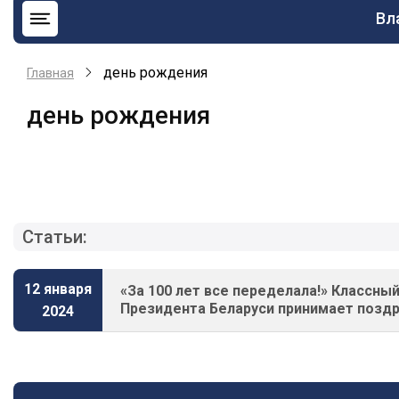
Ос
Вл
на
день рождения
Главная
день рождения
Статьи:
12 января
«За 100 лет все переделала!» Классны
Президента Беларуси принимает позд
2024