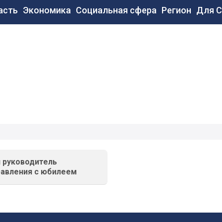
новная
асть
Экономика
Социальная сфера
Регион
Для 
вигация
й руководитель
равления с юбилеем