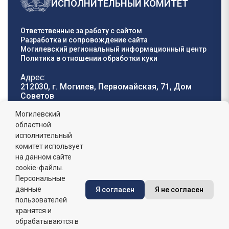
ИСПОЛНИТЕЛЬНЫЙ КОМИТЕТ
Ответственные за работу с сайтом
Разработка и сопровождение сайта
Могилевский региональный информационный центр
Политика в отношении обработки куки
Адрес:
212030, г. Могилев, Первомайская, 71, Дом
Cоветов
Телефон горячей
E-mail:
Могилевский
линии:
oblisp@mogilev-
областной
8 (0222) 71-32-55
.
region.gov.by
исполнительный
комитет использует
График работы:
на данном сайте
пн-пт: 8.00 - 17.00, сб-вс: выходной,
обеденный перерыв: 13:00 - 14:00
cookie-файлы.
Персональные
данные
Я согласен
Я не согласен
Сайт зарегистрирован в Государственном регистре
информационных ресурсов Республики Беларусь. №
пользователей
7822542427 от 08.04.2025г.
хранятся и
обрабатываются в