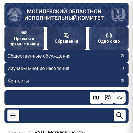
Перейти
к
МОГИЛЕВСКИЙ ОБЛАСТНОЙ
ИСПОЛНИТЕЛЬНЫЙ КОМИТЕТ
основному
содержанию
Приемы и
Обращения
Одно окно
прямые линии
Общественные обсуждения
Изучаем мнение населения
Контакты
RU
РУП «Могилевэнерго»
Главная