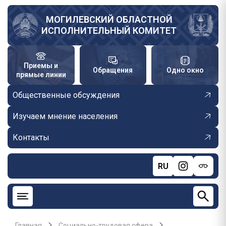
Перейти
к
МОГИЛЕВСКИЙ ОБЛАСТНОЙ
ИСПОЛНИТЕЛЬНЫЙ КОМИТЕТ
основному
содержанию
Приемы и
Обращения
Одно окно
прямые линии
Общественные обсуждения
Изучаем мнение населения
Контакты
RU
Главная
Социально-трудовая сфера