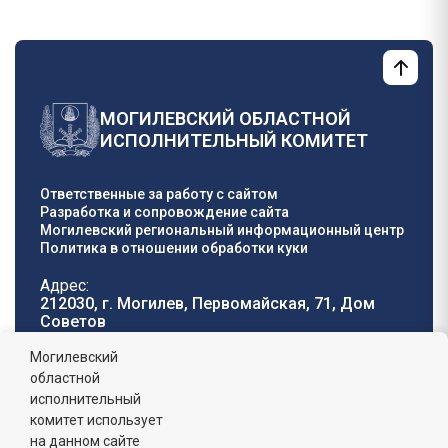
МОГИЛЕВСКИЙ ОБЛАСТНОЙ
ИСПОЛНИТЕЛЬНЫЙ КОМИТЕТ
Ответственные за работу с сайтом
Разработка и сопровождение сайта
Могилевский региональный информационный центр
Политика в отношении обработки куки
Адрес:
212030, г. Могилев, Первомайская, 71, Дом
Cоветов
Телефон горячей
E-mail:
Могилевский
линии:
oblisp@mogilev-
областной
8 (0222) 71-32-55
.
region.gov.by
исполнительный
комитет использует
График работы:
на данном сайте
пн-пт: 8.00 - 17.00, сб-вс: выходной,