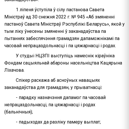
1 ліпеня ўступіла ў сілу пастанова Савета
Міністраў ад 30 снежня 2022 г. № 945 «Аб змяненні
пастаноў Савета Міністраў Рэспублікі Беларусь», якой у
тым ліку ўнесены змяненні ў заканадаўства па
пытаннях забеспячэння грамадзян дапаможнікамі па
часовай непрацаздольнасці і па цяжарнасці і родах.
У студыі НЦЗПІ выступіць намеснік кіраўніка
Фондам сацыяльнай абароны насельніцтва Кацярына
Ліхачова.
Спікер раскажа аб асноўных навацыях
заканадаўства для грамадзян, у прыватнасці:
- парадку назначэння дапамог па часовай
непрацаздольнасці, па цяжарнасці і родах
(бальнічныя);
- падыходах да разліку памеру выплат;