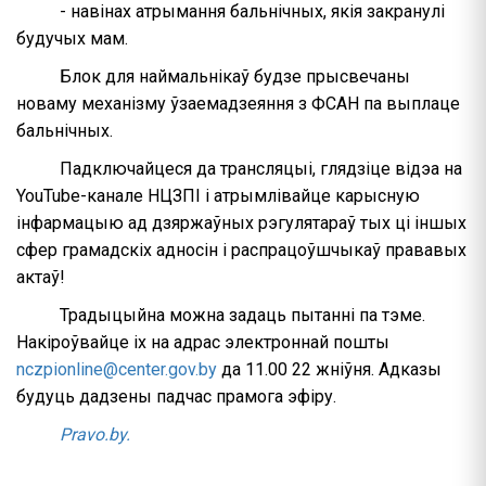
- навінах атрымання бальнічных, якія закранулі
будучых мам.
Блок для наймальнікаў будзе прысвечаны
новаму механізму ўзаемадзеяння з ФСАН па выплаце
бальнічных.
Падключайцеся да трансляцыі, глядзіце відэа на
YouTube-канале НЦЗПІ і атрымлівайце карысную
інфармацыю ад дзяржаўных рэгулятараў тых ці іншых
сфер грамадскіх адносін і распрацоўшчыкаў прававых
актаў!
Традыцыйна можна задаць пытанні па тэме.
Накіроўвайце іх на адрас электроннай пошты
nczpionline@center.gov.by
да 11.00 22 жніўня. Адказы
будуць дадзены падчас прамога эфіру.
Pravo.by.