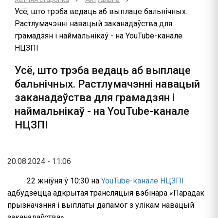
Усё, што трэба ведаць аб выплаце бальнічных.
Растлумачэнні навацый заканадаўства для
грамадзян і наймальнікаў - на YouTube-канале
НЦЗПІ
Усё, што трэба ведаць аб выплаце
бальнічных. Растлумачэнні навацый
заканадаўства для грамадзян і
наймальнікаў - на YouTube-канале
НЦЗПІ
20.08.2024 - 11:06
22 жніўня ў 10:30 на
YouTube-канале НЦЗПІ
адбудзецца адкрытая трансляцыя вэбінара «Парадак
прызначэння і выплаты дапамог з улікам навацый
заканадаўства».