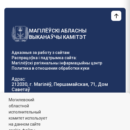
МАГІЛЁЎСКІ АБЛАСНЫ
ВЫКАНАЎЧЫ КАМІТЭТ
Адказныя за работу з сайтам
Распрацоўка і падтрымка сайта:
Магілёўскі рэгіянальны інфармацыйны цэнтр
Политика в отношении обработки куки
Адрас:
212030, г. Магілёў, Першамайская, 71, Дом
Саветаў
Тэлефон гарачай
E-mail:
Могилевский
лініі:
oblisp@mogilev-
областной
8 (0222) 71-32-55
.
region.gov.by
исполнительный
комитет использует
Графік работы:
на данном сайте
пн-пт: 8.00 - 17.00, сб-н: выхадны,