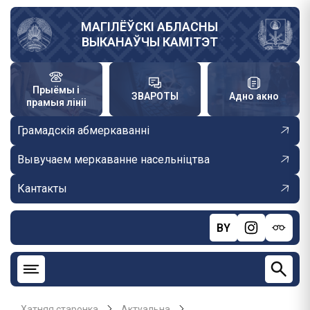
Skip
to
МАГІЛЁЎСКІ АБЛАСНЫ
ВЫКАНАЎЧЫ КАМІТЭТ
main
content
Прыёмы і
ЗВАРОТЫ
Адно акно
прамыя лініі
Грамадскія абмеркаванні
Вывучаем меркаванне насельніцтва
Кантакты
BY
Хатняя старонка
Актуальна