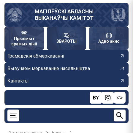
Skip
to
МАГІЛЁЎСКІ АБЛАСНЫ
ВЫКАНАЎЧЫ КАМІТЭТ
main
content
Прыёмы і
ЗВАРОТЫ
Адно акно
прамыя лініі
Грамадскія абмеркаванні
Вывучаем меркаванне насельніцтва
Кантакты
BY
Хатняя старонка
Навiны