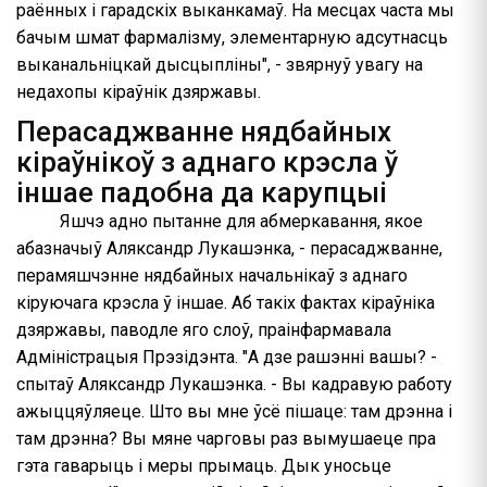
раённых і гарадскіх выканкамаў. На месцах часта мы
бачым шмат фармалізму, элементарную адсутнасць
выканальніцкай дысцыпліны", - звярнуў увагу на
недахопы кіраўнік дзяржавы.
Перасаджванне нядбайных
кіраўнікоў з аднаго крэсла ў
іншае падобна да карупцыі
Яшчэ адно пытанне для абмеркавання, якое
абазначыў Аляксандр Лукашэнка, - перасаджванне,
перамяшчэнне нядбайных начальнікаў з аднаго
кіруючага крэсла ў іншае. Аб такіх фактах кіраўніка
дзяржавы, паводле яго слоў, праінфармавала
Адміністрацыя Прэзідэнта. "А дзе рашэнні вашы? -
спытаў Аляксандр Лукашэнка. - Вы кадравую работу
ажыццяўляеце. Што вы мне ўсё пішаце: там дрэнна і
там дрэнна? Вы мяне чарговы раз вымушаеце пра
гэта гаварыць і меры прымаць. Дык уносьце