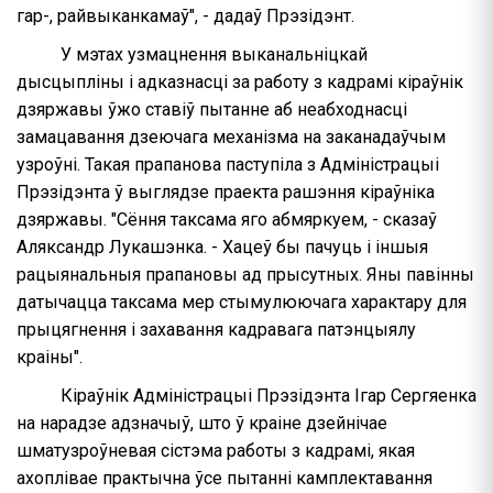
гар-, райвыканкамаў", - дадаў Прэзідэнт.
У мэтах узмацнення выканальніцкай
дысцыпліны і адказнасці за работу з кадрамі кіраўнік
дзяржавы ўжо ставіў пытанне аб неабходнасці
замацавання дзеючага механізма на заканадаўчым
узроўні. Такая прапанова паступіла з Адміністрацыі
Прэзідэнта ў выглядзе праекта рашэння кіраўніка
дзяржавы. "Сёння таксама яго абмяркуем, - сказаў
Аляксандр Лукашэнка. - Хацеў бы пачуць і іншыя
рацыянальныя прапановы ад прысутных. Яны павінны
датычацца таксама мер стымулюючага характару для
прыцягнення і захавання кадравага патэнцыялу
краіны".
Кіраўнік Адміністрацыі Прэзідэнта Ігар Сергяенка
на нарадзе адзначыў, што ў краіне дзейнічае
шматузроўневая сістэма работы з кадрамі, якая
ахоплівае практычна ўсе пытанні камплектавання