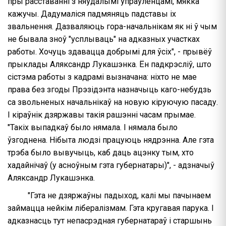
пры расставанні з няўдалымі ўпраўленцамі, мякка
кажучы. Дадумаліся падмяняць падставы іх
звальнення. Дазваляюць гора-начальнікам як ні ў чым
не бывала зноў "усплываць" на адказных участках
работы. Хочуць здавацца добрымі для ўсіх", - прывёў
прыклады Аляксандр Лукашэнка. Ён падкрэсліў, што
сістэма работы з кадрамі вызначана: ніхто не мае
права без згоды Прэзідэнта назначыць каго-небудзь
са звольненых начальнікаў на новую кіруючую пасаду.
І кіраўнік дзяржавы такія рашэнні часам прымае.
"Такіх выпадкаў было нямала. І нямала было
ўзгоднена. Нібыта людзі працуюць нядрэнна. Але гэта
трэба было вывучыць, каб даць ацэнку тым, хто
хадайнічаў (у асноўным гэта губернатары)", - адзначыў
Аляксандр Лукашэнка.
"Гэта не дзяржаўны падыход, калі мы пачынаем
займацца нейкім лібералізмам. Гэта кругавая парука. І
адказнасць тут непасрэдная губернатараў і старшынь