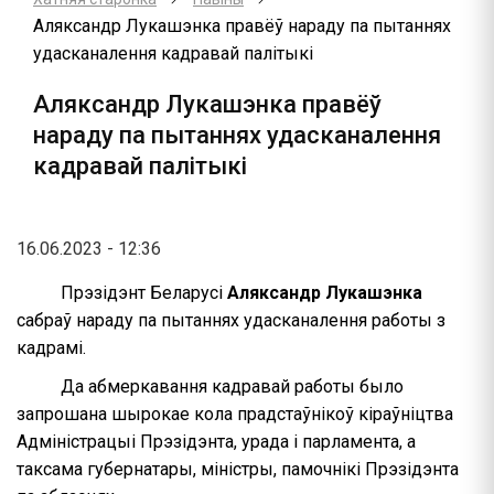
Аляксандр Лукашэнка правёў нараду па пытаннях
удасканалення кадравай палітыкі
Аляксандр Лукашэнка правёў
нараду па пытаннях удасканалення
кадравай палітыкі
16.06.2023 - 12:36
Прэзідэнт Беларусі
Аляксандр Лукашэнка
сабраў нараду па пытаннях удасканалення работы з
кадрамі.
Да абмеркавання кадравай работы было
запрошана шырокае кола прадстаўнікоў кіраўніцтва
Адміністрацыі Прэзідэнта, урада і парламента, а
таксама губернатары, міністры, памочнікі Прэзідэнта