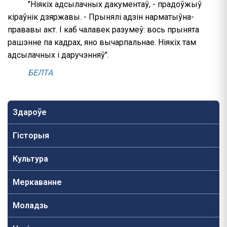
"Ніякіх адсылачных дакументаў, - прадоўжыў
кіраўнік дзяржавы. - Прынялі адзін нарматыўна-
прававы акт. І каб чалавек разумеў: вось прынята
рашэнне па кадрах, яно вычарпальнае. Ніякіх там
адсылачных і даручэнняў".
БЕЛТА
Здароўе
Гісторыя
Культура
Меркаванне
Моладзь