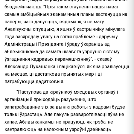
бяздзейнічаюць. "Пры такім стаўленні нашы нават
самыя амбіцыйныя эканамічныя планы застануцца на
паперы, чаго дапусціць, вядома ж, я не магу.
Аналізуючы сітуацыю, я яшчэ ў кастрычніку мінулага
года засяродзіў увагу на гэтай праблеме і даручыў
Адміністрацыі Прэзідэнта і ўраду ўкараніць ад
аблвыканкама да самага нізавога ўзроўню сістэму
ўзгаднення кадравых перамяшчэнняў", - сказаў
Аляксандр Лукашэнка і пацікавіўся, як яна рэалізуецца
на месцах, ці дастаткова прынятых мер і ці
патрабуюцца дадатковыя.
"Паступова да кіраўнікоў мясцовых органаў і
арганізацый прыходзіць разуменне, што
запатрабаванне з іх за вынікі работы з кадрамі будзе
толькі ўзрастаць. Але пакуль разваротлівасці яўна не
хапае. Аблвыканкамы не працуюць як трэба, не
кантралююць на належным узроўні дзейнасць