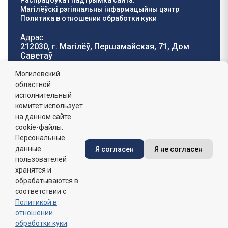
Распрацоўка і падтрымка сайта:
Магілёўскі рэгіянальны інфармацыйны цэнтр
Политика в отношении обработки куки
Адрас:
212030, г. Магілёў, Першамайская, 71, Дом
Саветаў
Тэлефон гарачай
E-mail:
Могилевский
лініі:
oblisp@mogilev-
областной
8 (0222) 71-32-55
.
region.gov.by
исполнительный
комитет использует
Графік работы:
на данном сайте
пн-пт: 8.00 - 17.00, сб-н: выхадны,
абедзенны перапынак: 13:00 - 14:00
cookie-файлы.
Персональные
данные
Я согласен
Я не согласен
Сайт зарэгістраваны ў Дзяржаўным рэгістры
інфармацыйных рэсурсаў Рэспублікі Беларусь. №
пользователей
7822542427 ад 08.04.2025г.
хранятся и
обрабатываются в
соответствии с
Политикой в
отношении
обработки куки
.