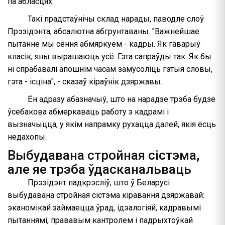
па абласцях.
Такі прадстаўнічы склад нарады, паводле слоў
Прэзідэнта, абсалютна абгрунтаваны. "Важнейшае
пытанне мы сёння абмяркуем - кадры. Як гаварыў
класік, яны вырашаюць усё. Гэта сапраўды так. Як бы
ні спрабавалі апошнім часам замусоліць гэтыя словы,
гэта - ісціна", - сказаў кіраўнік дзяржавы.
Ён адразу абазначыў, што на нарадзе трэба будзе
ўсебакова абмеркаваць работу з кадрамі і
вызначыцца, у якім напрамку рухацца далей, якія ёсць
недахопы.
Выбудавана стройная сістэма,
але яе трэба ўдасканальваць
Прэзідэнт падкрэсліў, што ў Беларусі
выбудавана стройная сістэма кіравання дзяржавай:
эканомікай займаецца ўрад, ідэалогіяй, кадравымі
пытаннямі, прававым кантролем і падрыхтоўкай