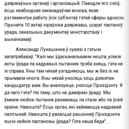
дзяржаўных органаў і арганізацый. Паводле яго слоў,
ёсць неабходная заканадаўчая аснова, якая
рэгламентуе работу ўсіх суб'ектаў гэтай сферы адносін.
Прынята 10 актаў кіраўніка дзяржавы, шэраг пастаноў
урада, лакальных дакументаў міністэрстваў і
выканкамаў.
Аляксандр Лукашэнка ў сувязі з гэтым
запатрабаваў: "Калі мы ўдасканальваем нешта, усякія
акты ўрада па кадравых пытаннях трэба зняць, гэта не
іх справа. Яны там няхай узгадняюць, мы ж без іх не
прымаем нічога. Яны няхай уносяць хоць дзясятак
кандыдатур вам. Вы аналізуеце, уносіце Прэзідэнту. Я
да чаго гэта? Не таму, што не давяраю ўраду. Мы
ўмеем любое пытанне размазаць па стале або па ўсёй
краіне. Навошта? Ёсць орган, які займаецца кадравай
палітыкай. Навошта ў развіццё рашэнняў Прэзідэнта
яшчэ нейкія пастановы ўрада? Гэта наша бяда".