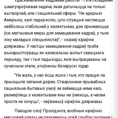
Удасканаленне кадравай работы - гэта складаная
шматузроўневая задача, якая датычыцца не толькі
вытворчай, але і сацыяльнай сферы. "Не адкрыю
Амерыку, калі падкрэслю, што сітуацыя застаецца
найбольш стабільнай у калектывах, дзе прымаюцца
ўсе магчымыя меры для замацавання кадраў, у тым
ліку маладых спецыялістаў", - сказаў кіраўнік
дзяржавы. У частцы замацавання кадраў трэба
выкарыстоўваць як каласальны вопыт савецкага
перыяду, так і тыя падыходы, якія выпрацаваны на
сучасным этапе, упэўнены беларускі лідар.
"На жаль, у нас ёсць яшчэ і тыя, хто працуе па
прынцыпе латання дзірак. Стварэннем прывабных
сацыяльна-бытавых умоў ім займацца няма калі,
размаўляць з калектывам яны не ўмеюць, а часам
проста не хочуць", - заўважыў кіраўнік дзяржавы.
Паводле слоў Прэзідэнта, асобныя кіраўнікі
мясцовай улады не разумеюць усёй глыбіні пытання і