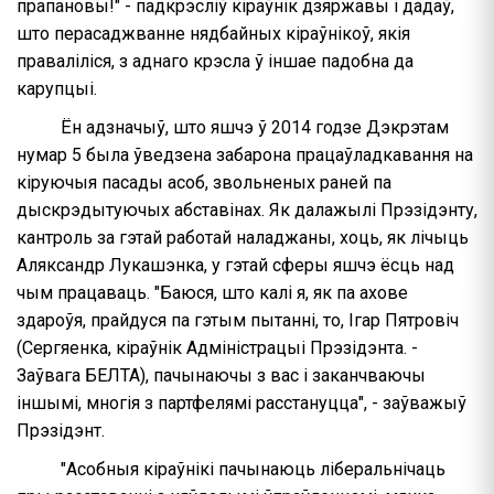
прапановы!" - падкрэсліў кіраўнік дзяржавы і дадаў,
што перасаджванне нядбайных кіраўнікоў, якія
праваліліся, з аднаго крэсла ў іншае падобна да
карупцыі.
Ён адзначыў, што яшчэ ў 2014 годзе Дэкрэтам
нумар 5 была ўведзена забарона працаўладкавання на
кіруючыя пасады асоб, звольненых раней па
дыскрэдытуючых абставінах. Як далажылі Прэзідэнту,
кантроль за гэтай работай наладжаны, хоць, як лічыць
Аляксандр Лукашэнка, у гэтай сферы яшчэ ёсць над
чым працаваць. "Баюся, што калі я, як па ахове
здароўя, прайдуся па гэтым пытанні, то, Ігар Пятровіч
(Сергяенка, кіраўнік Адміністрацыі Прэзідэнта. -
Заўвага БЕЛТА), пачынаючы з вас і заканчваючы
іншымі, многія з партфелямі расстануцца", - заўважыў
Прэзідэнт.
"Асобныя кіраўнікі пачынаюць ліберальнічаць