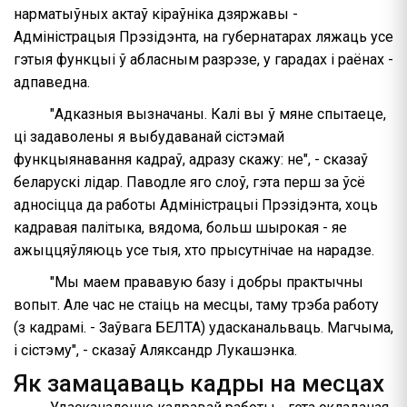
нарматыўных актаў кіраўніка дзяржавы -
Адміністрацыя Прэзідэнта, на губернатарах ляжаць усе
гэтыя функцыі ў абласным разрэзе, у гарадах і раёнах -
адпаведна.
"Адказныя вызначаны. Калі вы ў мяне спытаеце,
ці задаволены я выбудаванай сістэмай
функцыянавання кадраў, адразу скажу: не", - сказаў
беларускі лідар. Паводле яго слоў, гэта перш за ўсё
адносіцца да работы Адміністрацыі Прэзідэнта, хоць
кадравая палітыка, вядома, больш шырокая - яе
ажыццяўляюць усе тыя, хто прысутнічае на нарадзе.
"Мы маем прававую базу і добры практычны
вопыт. Але час не стаіць на месцы, таму трэба работу
(з кадрамі. - Заўвага БЕЛТА) удасканальваць. Магчыма,
і сістэму", - сказаў Аляксандр Лукашэнка.
Як замацаваць кадры на месцах