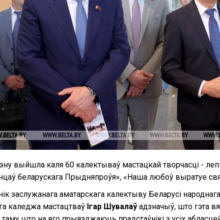
эну выйшла каля 60 калектываў мастацкай творчасці - леп
анцаў беларускага Прыдняпроўя», «Наша любоў выратуе свят
нік заслужанага аматарскага калектыву Беларусі народнага
га каледжа мастацтваў
Ігар Шувалаў
адзначыў, што гэта вя
 таму што на яго прыязджаюць прадстаўнікі з усіх абласцей 