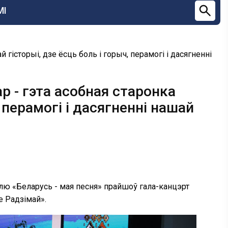
МІ
 гісторыі, дзе ёсць боль і горыч, перамогі і дасягненні
р - гэта асобная старонка
, перамогі і дасягненні нашай
лю «Беларусь - мая песня» прайшоў гала-канцэрт
е Радзімай».