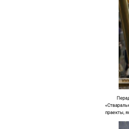
Перад
«Стваральн
праекты, я