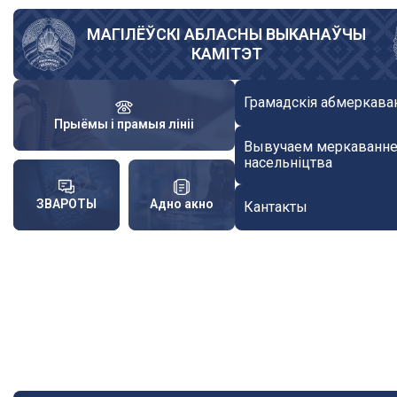
Skip
to
МАГІЛЁЎСКІ АБЛАСНЫ ВЫКАНАЎЧЫ
КАМІТЭТ
main
content
Грамадскія абмеркава
Прыёмы і прамыя лініі
Вывучаем меркаванн
насельніцтва
ЗВАРОТЫ
Адно акно
Кантакты