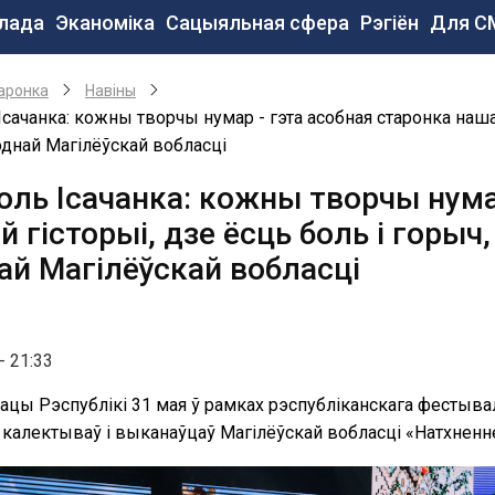
сновная
лада
Эканоміка
Сацыяльная сфера
Рэгіён
Для С
авигация
e
аронка
Навiны
Ісачанка: кожны творчы нумар - гэта асобная старонка нашай
днай Магілёўскай вобласці
оль Ісачанка: кожны творчы нума
 гісторыі, дзе ёсць боль і горыч
ай Магілёўскай вобласці
- 21:33
ацы Рэспублікі 31 мая ў рамках рэспубліканскага фестыва
 калектываў і выканаўцаў Магілёўскай вобласці «Натхненн