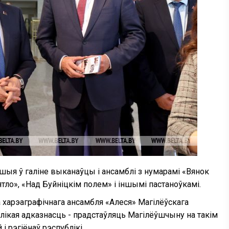
шыя ў галіне выканаўцы і ансамблі з нумарамі «Вянок
ло», «Над Буйніцкім полем» і іншымі пастаноўкамі.
 харэаграфічнага ансамбля «Алеся» Магілёўскага
лікая адказнасць - прадстаўляць Магілёўшчыну на такім
і рэгіёнаў рэспублікі.