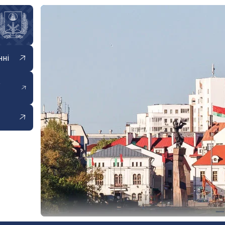
нні
е