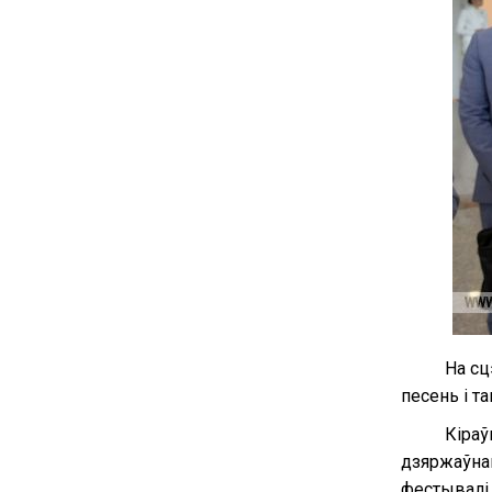
На сц
песень і т
Кіраў
дзяржаўна
фестывалі,