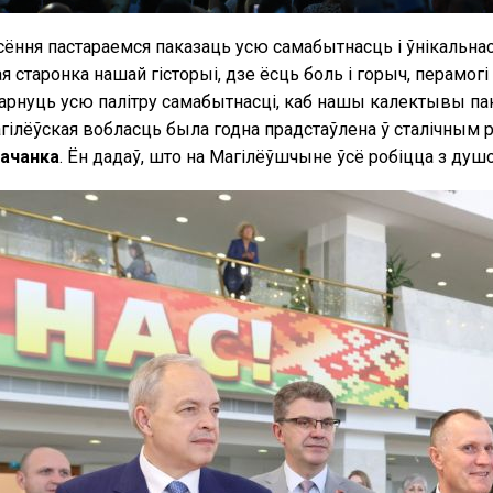
ёння пастараемся паказаць усю самабытнасць і ўнікальна
ая старонка нашай гісторыі, дзе ёсць боль і горыч, перамог
арнуць усю палітру самабытнасці, каб нашы калектывы пака
агілёўская вобласць была годна прадстаўлена ў сталічным 
сачанка
. Ён дадаў, што на Магілёўшчыне ўсё робіцца з душо