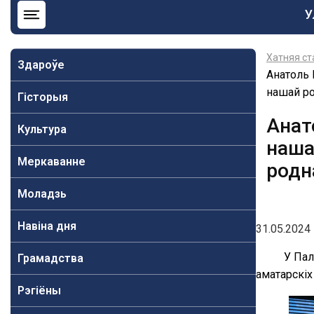
О
У
н
b
Хатняя ст
Здароўе
Анатоль 
нашай ро
Гісторыя
Анат
Культура
нашай
Меркаванне
родн
Моладзь
Навiна дня
31.05.2024 
У Пал
Грамадства
аматарскіх
Рэгіёны