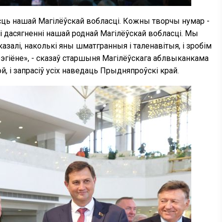
сць нашай Магілёўскай вобласці. Кожны творчы нумар -
і і дасягненні нашай роднай Магілёўскай вобласці. Мы
залі, наколькі яны шматгранныя і таленавітыя, і зробім
рэгіёне», - сказаў старшыня Магілёўскага аблвыканкама
й, і запрасіў усіх наведаць Прыдняпроўскі край.