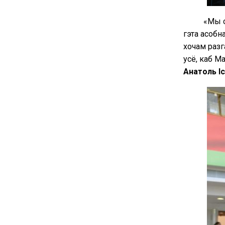
«Мы с
гэта асобн
хочам разг
усё, каб М
Анатоль І