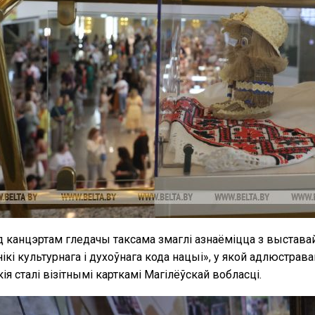
 канцэртам гледачы таксама змаглі азнаёміцца з выставай
ікі культурнага і духоўнага кода нацыі», у якой адлюстра
кія сталі візітнымі карткамі Магілёўскай вобласці.