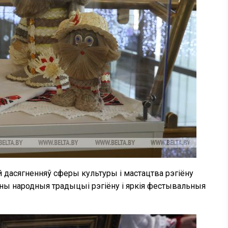
 дасягненняў сферы культуры і мастацтва рэгіёну
ваны народныя традыцыі рэгіёну і яркія фестывальныя