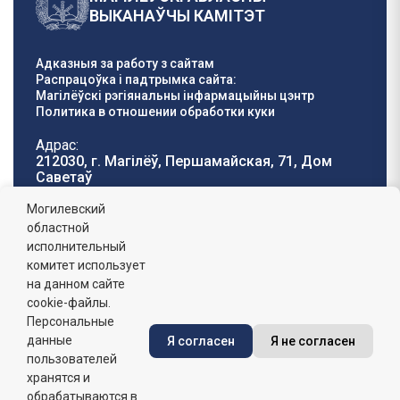
ВЫКАНАЎЧЫ КАМІТЭТ
Адказныя за работу з сайтам
Распрацоўка і падтрымка сайта:
Магілёўскі рэгіянальны інфармацыйны цэнтр
Политика в отношении обработки куки
Адрас:
212030, г. Магілёў, Першамайская, 71, Дом
Саветаў
Тэлефон гарачай
E-mail:
Могилевский
лініі:
oblisp@mogilev-
областной
8 (0222) 71-32-55
.
region.gov.by
исполнительный
комитет использует
Графік работы:
на данном сайте
пн-пт: 8.00 - 17.00, сб-н: выхадны,
абедзенны перапынак: 13:00 - 14:00
cookie-файлы.
Персональные
данные
Я согласен
Я не согласен
Сайт зарэгістраваны ў Дзяржаўным рэгістры
інфармацыйных рэсурсаў Рэспублікі Беларусь. №
пользователей
7822542427 ад 08.04.2025г.
хранятся и
обрабатываются в