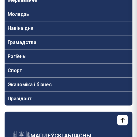
Меркаванне
Моладзь
Навiна дня
Грамадства
Рэгіёны
Спорт
Эканоміка і бізнес
Прэзідэнт
МАГІЛЁЎСКІ АБЛАСНЫ