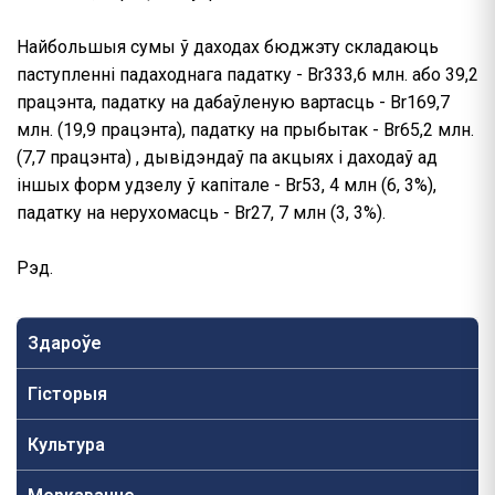
Найбольшыя сумы ў даходах бюджэту складаюць
паступленні падаходнага падатку - Br333,6 млн. або 39,2
працэнта, падатку на дабаўленую вартасць - Br169,7
млн. (19,9 працэнта), падатку на прыбытак - Br65,2 млн.
(7,7 працэнта) , дывідэндаў па акцыях і даходаў ад
іншых форм удзелу ў капітале - Br53, 4 млн (6, 3%),
падатку на нерухомасць - Br27, 7 млн (3, 3%).
Рэд.
Здароўе
Гісторыя
Культура