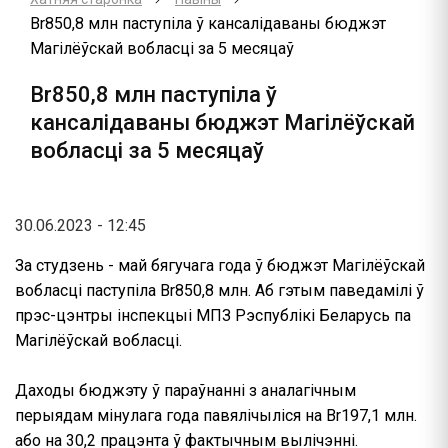
Br850,8 млн паступіла ў кансалідаваны бюджэт
Магілёўскай вобласці за 5 месяцаў
Br850,8 млн паступіла ў
кансалідаваны бюджэт Магілёўскай
вобласці за 5 месяцаў
30.06.2023 - 12:45
За студзень - май бягучага года ў бюджэт Магілёўскай
вобласці паступіла Br850,8 млн. Аб гэтым паведамілі ў
прэс-цэнтры інспекцыі МПЗ Рэспублікі Беларусь па
Магілёўскай вобласці.
Даходы бюджэту ў параўнанні з аналагічным
перыядам мінулага года павялічыліся на Br197,1 млн.
або на 30,2 працэнта ў фактычным вылічэнні.