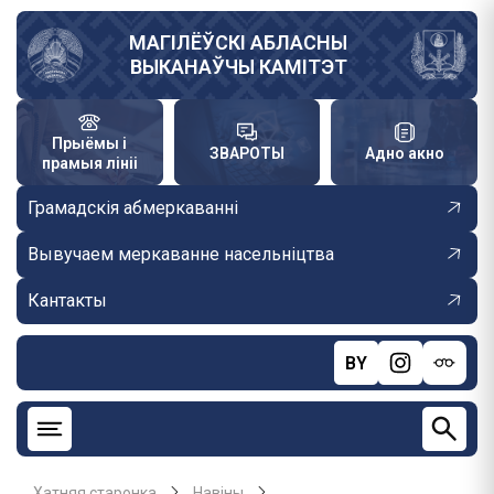
Skip
to
МАГІЛЁЎСКІ АБЛАСНЫ
ВЫКАНАЎЧЫ КАМІТЭТ
main
content
Прыёмы і
ЗВАРОТЫ
Адно акно
прамыя лініі
Грамадскія абмеркаванні
Вывучаем меркаванне насельніцтва
Кантакты
BY
Хатняя старонка
Навiны