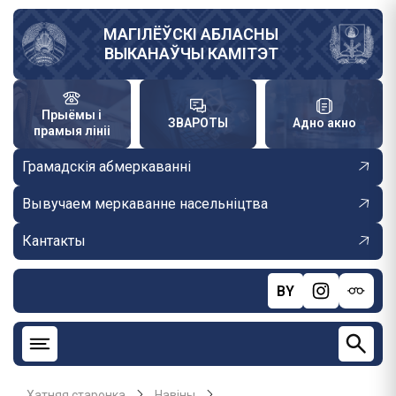
Skip
to
МАГІЛЁЎСКІ АБЛАСНЫ
ВЫКАНАЎЧЫ КАМІТЭТ
main
content
Прыёмы і
ЗВАРОТЫ
Адно акно
прамыя лініі
Грамадскія абмеркаванні
Вывучаем меркаванне насельніцтва
Кантакты
BY
Хатняя старонка
Навiны