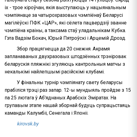
іх - трое кіроўчан, якія выступаюць у нацыянальным
чэмпіянаце за чатырохразовых чэмпіёнаў Беларусі
магілёўскі ПФК «ЦАР», які сёлета пацвердзіў званне
чэмпіёна краіны, а таксама стаў уладальнікам Кубка.
Гэта Вадзім Бокач, Юрый Пятроўскі і Арцемій Дрозд.
Збор працягнецца да 20 снежня. Акрамя
запланаваных двухразовых штодзённых трэніровак
беларускія пляжнікі згуляюць кантрольныя матчы з
некалькімі найлепшымі расійскімі клубамі.
У фінальны турнір чэмпіянату свету беларусы
прабіліся трэці раз запар. 12-ы мундыяль пройдзе з 15
па 25 лютага ў Аб'яднаных Арабскіх Эміратах. На
групавым этапе нашай зборнай будуць супрацьстаяць
каманды Калумбіі, Сенегала і Японіі.
kirovsk.by