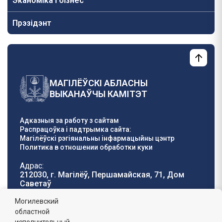
Эканоміка і бізнес
Прэзідэнт
МАГІЛЁЎСКІ АБЛАСНЫ
ВЫКАНАЎЧЫ КАМІТЭТ
Адказныя за работу з сайтам
Распрацоўка і падтрымка сайта:
Магілёўскі рэгіянальны інфармацыйны цэнтр
Политика в отношении обработки куки
Адрас:
212030, г. Магілёў, Першамайская, 71, Дом
Саветаў
Тэлефон гарачай
E-mail:
Могилевский
лініі:
oblisp@mogilev-
областной
8 (0222) 71-32-55
.
region.gov.by