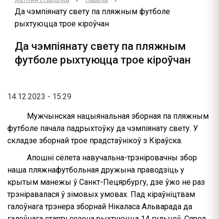
Да чэмпіянату свету па пляжным футболе
рыхтуюцца трое кіроўчан
Да чэмпіянату свету па пляжным
футболе рыхтуюцца трое кіроўчан
14.12.2023 - 15:29
Мужчынская нацыянальная зборная па пляжным
футболе пачала падрыхтоўку да чэмпіянату свету. У
складзе зборнай трое прадстаўнікоў з Кіраўска.
Апошні сёлета навучальна-трэніровачны збор
наша пляжнафутбольная дружына праводзіць у
крытым манежы ў Санкт-Пецярбургу, дзе ўжо не раз
трэніравалася ў зімовых умовах. Пад кіраўніцтвам
галоўнага трэнера зборнай Нікаласа Альварада да
галоўнага старту сезона рыхтуюцца 14 гульцоў. Сярод