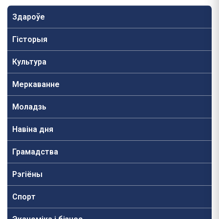
Здароўе
Гісторыя
Культура
Меркаванне
Моладзь
Навiна дня
Грамадства
Рэгіёны
Спорт