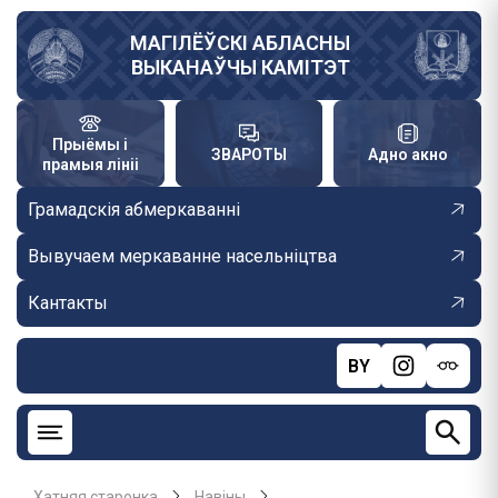
Skip
to
МАГІЛЁЎСКІ АБЛАСНЫ
ВЫКАНАЎЧЫ КАМІТЭТ
main
content
Прыёмы і
ЗВАРОТЫ
Адно акно
прамыя лініі
Грамадскія абмеркаванні
Вывучаем меркаванне насельніцтва
Кантакты
BY
Хатняя старонка
Навiны