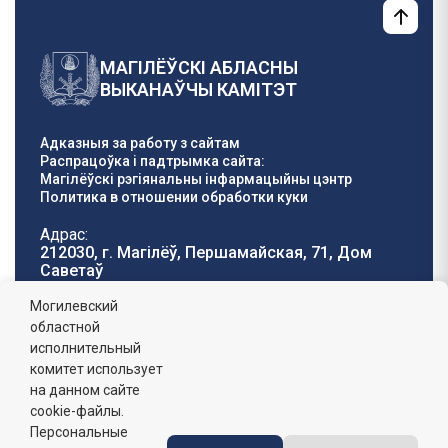
МАГІЛЁЎСКІ АБЛАСНЫ
ВЫКАНАЎЧЫ КАМІТЭТ
Адказныя за работу з сайтам
Распрацоўка і падтрымка сайта:
Магілёўскі рэгіянальны інфармацыйны цэнтр
Политика в отношении обработки куки
Адрас:
212030, г. Магілёў, Першамайская, 71, Дом
Саветаў
Тэлефон гарачай
E-mail:
Могилевский
лініі:
oblisp@mogilev-
областной
8 (0222) 71-32-55
.
region.gov.by
исполнительный
комитет использует
Графік работы:
на данном сайте
пн-пт: 8.00 - 17.00, сб-н: выхадны,
абедзенны перапынак: 13:00 - 14:00
cookie-файлы.
Персональные