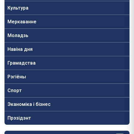
Культура
Меркаванне
Моладзь
Навiна дня
Грамадства
Рэгіёны
Спорт
Эканоміка і бізнес
Прэзідэнт