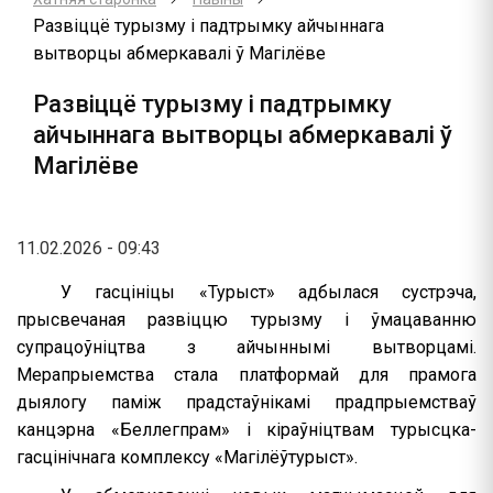
Развіццё турызму і падтрымку айчыннага
вытворцы абмеркавалі ў Магілёве
Развіццё турызму і падтрымку
айчыннага вытворцы абмеркавалі ў
Магілёве
11.02.2026 - 09:43
У гасцініцы «Турыст» адбылася сустрэча,
прысвечаная развіццю турызму і ўмацаванню
супрацоўніцтва з айчыннымі вытворцамі.
Мерапрыемства стала платформай для прамога
дыялогу паміж прадстаўнікамі прадпрыемстваў
канцэрна «Беллегпрам» і кіраўніцтвам турысцка-
гасцінічнага комплексу «Магілёўтурыст».