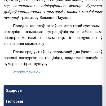
год запланаваны абліцоўванне фасада будынка,
добраўпарадкаванне тэрыторыі і рамонт гасцінічных
нумароў, -
распавёў Валянцін Паўловіч.
Паводле яго слоў, галоўная мэта гэтай сустрэчы -
наладзіць шчыльнае супрацоўніцтва з айчыннымі
прадпрыемствамі і прымяняць іх прадукцыю ў
аснашчэнні комплексу.
Пасля прадуктыўных перамоваў для ўдзельнікаў
правялі экскурсію па гасцініцы, прадэманстраваўшы
нумары і інфраструктуру.
mogilevnews.by
Здароўе
Гісторыя