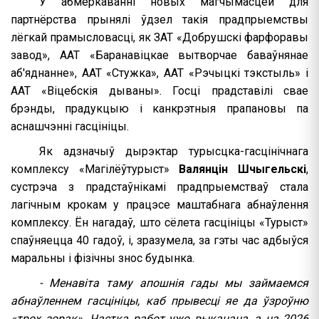
У абмеркаванні новых магчымасцей для
партнёрства прынялі ўдзел такія прадпрыемствы
лёгкай прамысловасці, як ЗАТ «Добрушскі фарфоравы
завод», ААТ «Баранавіцкае вытворчае баваўнянае
аб'яднанне», ААТ «Стужка», ААТ «Рэчыцкі тэкстыль» і
ААТ «Віцебскія дываны». Госці прадставілі свае
брэнды, прадукцыю і канкрэтныя прапановы па
аснашчэнні гасцініцы.
Як адзначыў дырэктар турысцка-гасцінічнага
комплексу «Магілёўтурыст»
Валянцін Шчыгельскі
,
сустрэча з прадстаўнікамі прадпрыемстваў стала
лагічным крокам у працэсе маштабнага абнаўлення
комплексу. Ён нагадаў, што сёлета гасцініцы «Турыст»
спаўняецца 40 гадоў, і, зразумела, за гэты час адбыўся
маральны і фізічны знос будынка.
- Менавіта таму апошнія гады мы займаемся
абнаўленнем гасцініцы, каб прывесці яе да ўзроўню
«трох зорак». Частка работ ужо выканана, а на 2026