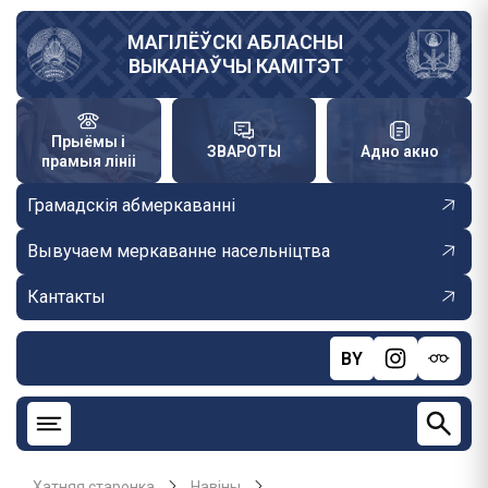
Skip
to
МАГІЛЁЎСКІ АБЛАСНЫ
ВЫКАНАЎЧЫ КАМІТЭТ
main
content
Прыёмы і
ЗВАРОТЫ
Адно акно
прамыя лініі
Грамадскія абмеркаванні
Вывучаем меркаванне насельніцтва
Кантакты
BY
Хатняя старонка
Навiны