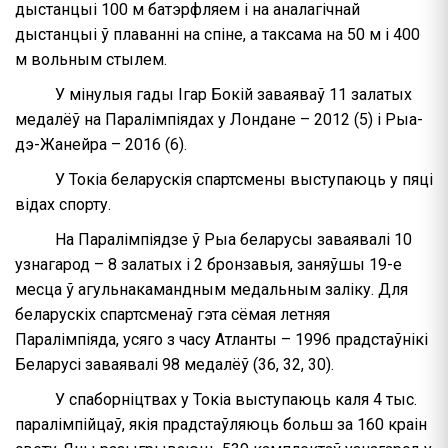
дыстанцыі 100 м батэрфляем і на аналагічнай
дыстанцыі ў плаванні на спіне, а таксама на 50 м і 400
м вольным стылем.
У мінулыя гады Ігар Бокій заваяваў 11 залатых
медалёў на Паралімпіядах у Лондане – 2012 (5) і Рыа-
дэ-Жанейра – 2016 (6).
У Токіа беларускія спартсмены выступаюць у пяці
відах спорту.
На Паралімпіядзе ў Рыа беларусы заваявалі 10
узнагарод – 8 залатых і 2 бронзавыя, заняўшы 19-е
месца ў агульнакамандным медальным заліку. Для
беларускіх спартсменаў гэта сёмая летняя
Паралімпіяда, усяго з часу Атланты – 1996 прадстаўнікі
Беларусі заваявалі 98 медалёў (36, 32, 30).
У спаборніцтвах у Токіа выступаюць каля 4 тыс.
паралімпійцаў, якія прадстаўляюць больш за 160 краін