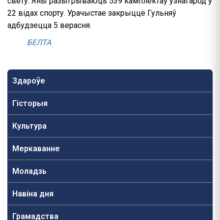
свету. Яны разыгрываюць 539 камплектаў узнагарод у
22 відах спорту. Урачыстае закрыццё Гульняў
адбудзецца 5 верасня.
БЕЛТА
Здароўе
Гісторыя
Культура
Меркаванне
Моладзь
Навiна дня
Грамадства