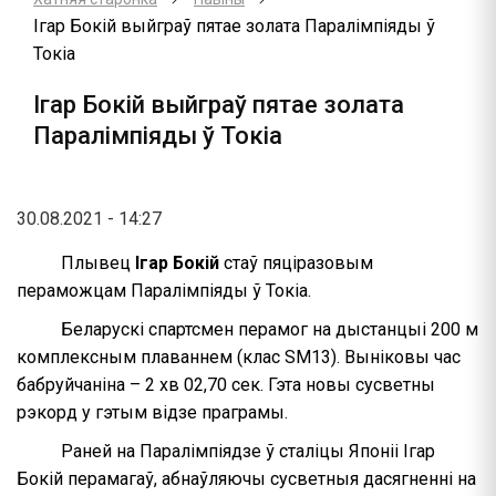
Ігар Бокій выйграў пятае золата Паралімпіяды ў
Токіа
Ігар Бокій выйграў пятае золата
Паралімпіяды ў Токіа
30.08.2021 - 14:27
Плывец
Ігар Бокій
стаў пяціразовым
пераможцам Паралімпіяды ў Токіа.
Беларускі спартсмен перамог на дыстанцыі 200 м
комплексным плаваннем (клас SM13). Выніковы час
бабруйчаніна – 2 хв 02,70 сек. Гэта новы сусветны
рэкорд у гэтым відзе праграмы.
Раней на Паралімпіядзе ў сталіцы Японіі Ігар
Бокій перамагаў, абнаўляючы сусветныя дасягненні на