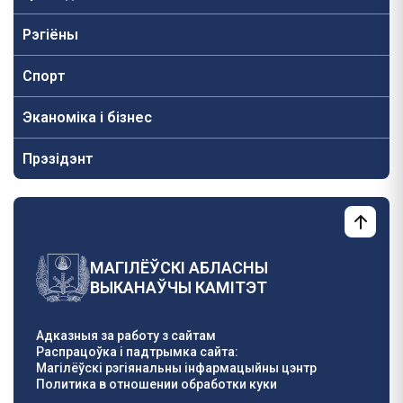
Рэгіёны
Спорт
Эканоміка і бізнес
Прэзідэнт
МАГІЛЁЎСКІ АБЛАСНЫ
ВЫКАНАЎЧЫ КАМІТЭТ
Адказныя за работу з сайтам
Распрацоўка і падтрымка сайта:
Магілёўскі рэгіянальны інфармацыйны цэнтр
Политика в отношении обработки куки