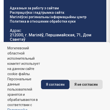
Адказныя за работу з сайтам
Распрацоўка і падтрымка сайта:
Магілёўскі рэгіянальны інфармацыйны цэнтр
Политика в отношении обработки куки
Адрас:
212030, г. Магілёў, Першамайская, 71, Дом
Саветаў
Тэлефон гарачай
E-mail:
Могилевский
лініі:
oblisp@mogilev-
областной
8 (0222) 71-32-55
.
region.gov.by
исполнительный
комитет использует
Графік работы:
на данном сайте
пн-пт: 8.00 - 17.00, сб-н: выхадны,
абедзенны перапынак: 13:00 - 14:00
cookie-файлы.
Персональные
данные
Я согласен
Я не согласен
Сайт зарэгістраваны ў Дзяржаўным рэгістры
інфармацыйных рэсурсаў Рэспублікі Беларусь. №
пользователей
7822542427 ад 08.04.2025г.
хранятся и
обрабатываются в
соответствии с