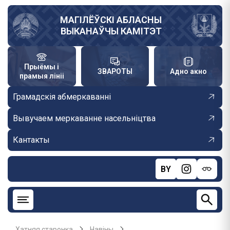
Skip
to
МАГІЛЁЎСКІ АБЛАСНЫ
ВЫКАНАЎЧЫ КАМІТЭТ
main
content
Прыёмы і
ЗВАРОТЫ
Адно акно
прамыя лініі
Грамадскія абмеркаванні
Вывучаем меркаванне насельніцтва
Кантакты
BY
Хатняя старонка
Навiны