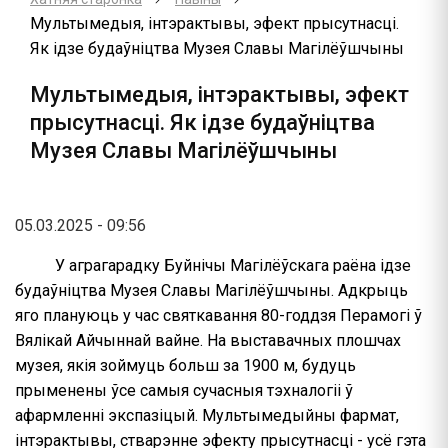
Мультымедыя, інтэрактывы, эфект прысутнасці.
Як ідзе будаўніцтва Музея Славы Магілёўшчыны
Мультымедыя, інтэрактывы, эфект
прысутнасці. Як ідзе будаўніцтва
Музея Славы Магілёўшчыны
05.03.2025 - 09:56
У аграгарадку Буйнічы Магілёўскага раёна ідзе
будаўніцтва Музея Славы Магілёўшчыны. Адкрыць
яго плануюць у час святкавання 80-годдзя Перамогі ў
Вялікай Айчыннай вайне. На выставачных плошчах
музея, якія зоймуць больш за 1900 м, будуць
прыменены ўсе самыя сучасныя тэхналогіі ў
афармленні экспазіцый. Мультымедыйны фармат,
інтэрактывы, стварэнне эфекту прысутнасці - усё гэта