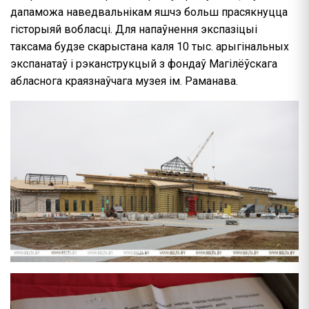
дапаможа наведвальнікам яшчэ больш прасякнуцца
гісторыяй вобласці. Для напаўнення экспазіцыі
таксама будзе скарыстана каля 10 тыс. арыгінальных
экспанатаў і рэканструкцый з фондаў Магілёўскага
абласнога краязнаўчага музея ім. Раманава.