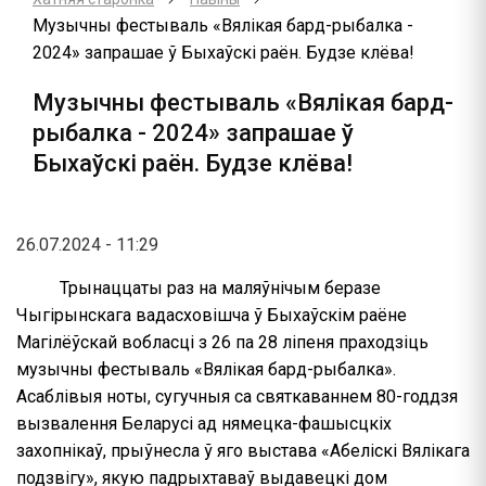
Музычны фестываль «Вялікая бард-рыбалка -
2024» запрашае ў Быхаўскі раён. Будзе клёва!
Музычны фестываль «Вялікая бард-
рыбалка - 2024» запрашае ў
Быхаўскі раён. Будзе клёва!
26.07.2024 - 11:29
Трынаццаты раз на маляўнічым беразе
Чыгірынскага вадасховішча ў Быхаўскім раёне
Магілёўскай вобласці з 26 па 28 ліпеня праходзіць
музычны фестываль «Вялікая бард-рыбалка».
Асаблівыя ноты, сугучныя са святкаваннем 80-годдзя
вызвалення Беларусі ад нямецка-фашысцкіх
захопнікаў, прыўнесла ў яго выстава «Абеліскі Вялікага
подзвігу», якую падрыхтаваў выдавецкі дом