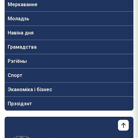
Меркаванне
Моладзь
Навiна дня
Грамадства
Рэгіёны
Спорт
Эканоміка і бізнес
Прэзідэнт