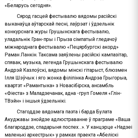
«Беларусь сегодня».
Сярод гасцей фестывалю вядомы расійскі
выканаўца аўтарскай песні, лаўрэат і ўдзельнік
конкурснага журы Грушынскага фестывалю,
уладальнік Гран-пры і Прыза сімпатый гледачоў
міжнароднага фестывалю «Пецярбургскі акорд»
Раман Ланкін. Таксама заяўлены расійскі кампазітар,
спявак, музыка, легенда Грушынскага фестывалю
Андрэй Казлоўскі, вядомы мінскі гітарыст, блюзмен
Ілля Шэўчык і яго жонка філіпінка Андрэа Грыгорыа,
квартэт «Рамантыка» з Новасібірска, ансамбль
«Фіеста» з Маладзечанак, адна -груп Гомеля «Глін-
ТВэйн» і іншыя ўдзельнікі.
Стагоддзе вядомага паэта і барда Булата
Акуджавы знойдзе адлюстраванне ў праграме «Ваша
благароддзе, спадарыня поспех…». У канцэрце «Надзеі
маленькі аркестрык» у рамках праекта «Абеліскі