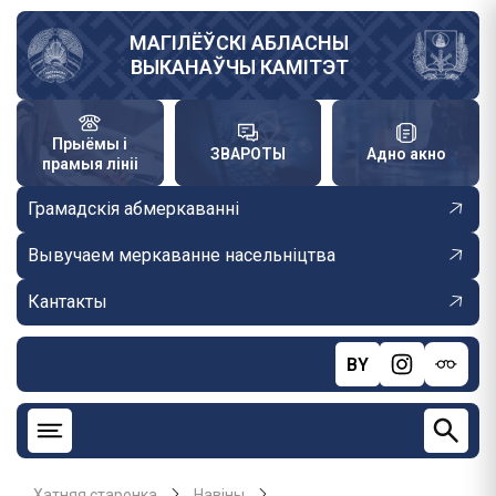
Skip
to
МАГІЛЁЎСКІ АБЛАСНЫ
ВЫКАНАЎЧЫ КАМІТЭТ
main
content
Прыёмы і
ЗВАРОТЫ
Адно акно
прамыя лініі
Грамадскія абмеркаванні
Вывучаем меркаванне насельніцтва
Кантакты
BY
Хатняя старонка
Навiны