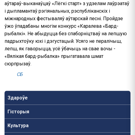
аўтараў-выканаўцаў «Лёгкі старт» з удзелам лаўрэатаў
і дыпламантаў рэгіянальных, рэспубліканскіх і
міжнародных фестываляў аўтарскай песні. Пройдзе
ўжо ўпадабаны многім конкурс «Каралева «Бард-
рыбалкі». Не абыдуцца без спаборніцтваў на лепшую
падрыхтоўку юхі і дэгустацый. Усяго не пералічыш,
лепш, як гаворыцца, усё ўбачыць на свае вочы -
«Вялікая бард-рыбалка» прыгатавала шмат
сюрпрызаў.
СБ
Здароўе
Гісторыя
Культура