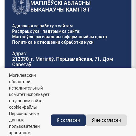
МАГІЛЁЎСКІ АБЛАСНЫ
ВЫКАНАЎЧЫ КАМІТЭТ
Адказныя за работу з сайтам
Распрацоўка і падтрымка сайта:
Магілёўскі рэгіянальны інфармацыйны цэнтр
Политика в отношении обработки куки
Адрас:
212030, г. Магілёў, Першамайская, 71, Дом
Саветаў
Тэлефон гарачай
E-mail:
Могилевский
лініі:
oblisp@mogilev-
областной
8 (0222) 71-32-55
.
region.gov.by
исполнительный
комитет использует
Графік работы:
на данном сайте
пн-пт: 8.00 - 17.00, сб-н: выхадны,
абедзенны перапынак: 13:00 - 14:00
cookie-файлы.
Персональные
данные
Я согласен
Я не согласен
Сайт зарэгістраваны ў Дзяржаўным рэгістры
інфармацыйных рэсурсаў Рэспублікі Беларусь. №
пользователей
7822542427 ад 08.04.2025г.
хранятся и