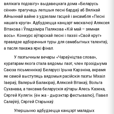
вялікага подзвігу» выдавецкага дома «Беларусь
сёння» прагучаць лепшыя песні бардаў аб Вялікай
Айчыннай вайне з удзелам гасцей і ансамбля «Песні
нашага круга». Адбудзецца канцэрт масквічоў Аляксея
Вітакова і Ўладзіміра Палякова «Кій май – зямная
вось». Конкурс аўтарскай песні і паэзіі «Свой круг»
правядзе адборачныя туры для самабытных талентаў,
а пасля пакажа яркі фінал.
У паэтычным вечары «Чараўніцтва слова»,
куратарам якога стала вядомы паэт, член прэзідыума
Саюза пісьменнікаў Беларусі Ірына Карэніна, акрамя
яе самой выступяць вядомыя расійскія паэты Міхаіл
Івераў, Валерый Балакіраў, Аляксей Вітакаў, Вольга
Суханава, а таксама беларускія аўтары Алесь Казека,
Сяргей Кулягін. (ён жа - дырэктар фестывалю), Павел
Салаўёў, Сяргей Старыкаў.
Упершыню адбудзецца канцэрт маладых