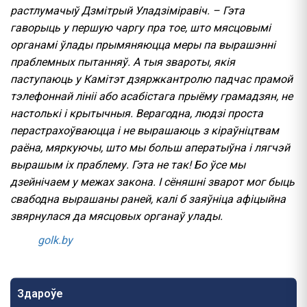
растлумачыў Дзмітрый Уладзіміравіч. – Гэта
гаворыць у першую чаргу пра тое, што мясцовымі
органамі ўлады прымяняюцца меры па вырашэнні
праблемных пытанняў. А тыя звароты, якія
паступаюць у Камітэт дзяржкантролю падчас прамой
тэлефоннай лініі або асабістага прыёму грамадзян, не
настолькі і крытычныя. Верагодна, людзі проста
перастрахоўваюцца і не вырашаюць з кіраўніцтвам
раёна, мяркуючы, што мы больш аператыўна і лягчэй
вырашым іх праблему. Гэта не так! Бо ўсе мы
дзейнічаем у межах закона. І сёняшні зварот мог быць
свабодна вырашаны раней, калі б заяўніца афіцыйна
звярнулася да мясцовых органаў улады.
golk.by
Здароўе