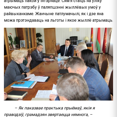
атрымаць пакой у інтэрнаце. Сям’я стаіць на ўліку
маючых патрэбу ў паляпшэнні жыллёвых умоў у
райвыканкаме. Жанчыне патлумачылі, як і дзе яна
можа прэтэндаваць на льготы і якое жыллё атрымаць.
– Як паказвае практыка прыёмаў, якія я
праводзіў, грамадзян звяртаецца нямнога, –