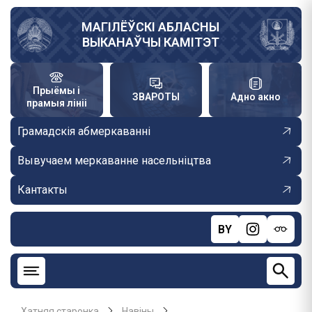
Skip
to
МАГІЛЁЎСКІ АБЛАСНЫ
ВЫКАНАЎЧЫ КАМІТЭТ
main
content
Прыёмы і
ЗВАРОТЫ
Адно акно
прамыя лініі
Грамадскія абмеркаванні
Вывучаем меркаванне насельніцтва
Кантакты
BY
Хатняя старонка
Навiны