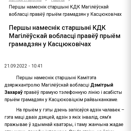
Першы намеснік старшыні КДК Магілёўскай
вобласці правёў прыём грамадзян у Касцюковічах
Першы намеснік старшыні КДК
Магілёўскай вобласці правёў прыём
грамадзян у Касцюковічах
21.09.2022 - 10:41
Першы намеснік старшыні Камітэта
дзяржкантролю Магілёўскай вобласці
Дзмітрый
Захараў
правёў прамую тэлефонную лінію і асабісты
прыём грамадзян у Касцюковіцкім райвыканкаме.
На прыём у гэты дзень запісаўся адзін чалавек –
гэта маці дваіх дзяцей, адзін з якіх інвалід, сям’я
пражывае ў здымнай кватэры, і таму жанчына жадае