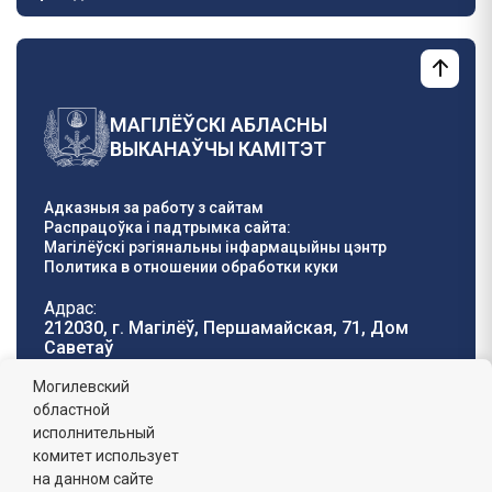
МАГІЛЁЎСКІ АБЛАСНЫ
ВЫКАНАЎЧЫ КАМІТЭТ
Адказныя за работу з сайтам
Распрацоўка і падтрымка сайта:
Магілёўскі рэгіянальны інфармацыйны цэнтр
Политика в отношении обработки куки
Адрас:
212030, г. Магілёў, Першамайская, 71, Дом
Саветаў
Тэлефон гарачай
E-mail:
Могилевский
лініі:
oblisp@mogilev-
областной
8 (0222) 71-32-55
.
region.gov.by
исполнительный
комитет использует
Графік работы:
на данном сайте
пн-пт: 8.00 - 17.00, сб-н: выхадны,