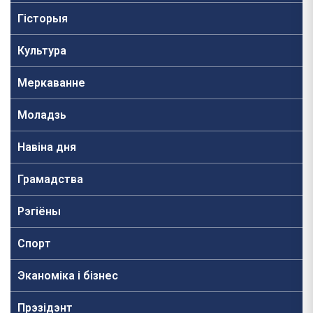
Гісторыя
Культура
Меркаванне
Моладзь
Навiна дня
Грамадства
Рэгіёны
Спорт
Эканоміка і бізнес
Прэзідэнт