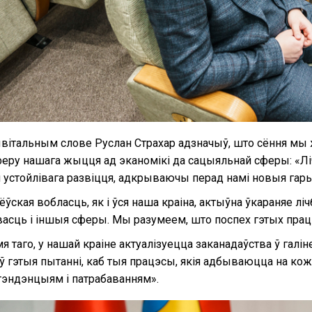
вітальным слове Руслан Страхар адзначыў, што сёння мы 
еру нашага жыцця ад эканомікі да сацыяльнай сферы: «
 устойлівага развіцця, адкрываючы перад намі новыя га
ёўская вобласць, як і ўся наша краіна, актыўна ўкараняе лі
асць і іншыя сферы. Мы разумеем, што поспех гэтых пра
я таго, у нашай краіне актуалізуецца заканадаўства ў галін
ў гэтыя пытанні, каб тыя працэсы, якія адбываюцца на ко
тэндэнцыям і патрабаванням».