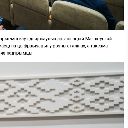
дпрыемстваў і дзяржаўных арганізацый Магілёўскай
асці па цыфравізацыі ў розных галінах, а таксама
і яе падтрымцы.