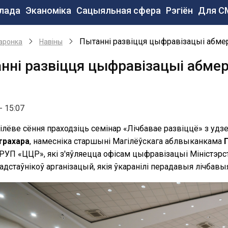
сновная
лада
Эканоміка
Сацыяльная сфера
Рэгіён
Для С
авигация
e
Пытанні развіцця цыфравізацыі абмер
аронка
Навiны
нні развіцця цыфравізацыі абмер
- 15:07
ілёве сёння праходзіць семінар «Лічбавае развіццё» з уд
трахара
, намесніка старшыні Магілёўскага аблвыканкама
 РУП «ЦЦР», які з'яўляецца офісам цыфравізацыі Міністэрст
адстаўнікоў арганізацый, якія ўкаранілі перадавыя лічбавы