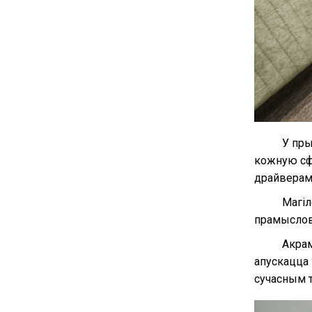
У пры
кожную сф
драйверам
Магіл
прамыслов
Акрам
апускацца 
сучасным 