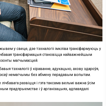
жывем у свеце, дзе тэхналогіі імкліва трансфармуюць у
Лічбавая трансфармацыя становіцца найважнейшым
рызонты магчымасцей.
чбавыя тэхналогіі ў кіраванне, адукацыю, ахову здароўя,
цэсаў немагчымы без абмену перадавым вопытам.
е лічбавага развіцця і гэта таксама вельмі важна ўсім
жным прадпрыемстве і ў арганізацыях, адпавядалі