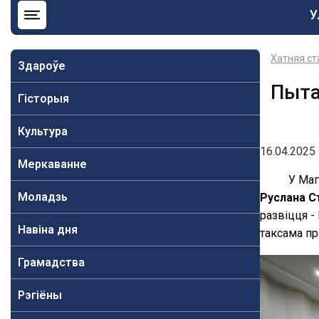
О
У
н
b
Хатняя ст
Здароўе
Пыта
Гісторыя
Культура
16.04.2025 
Меркаванне
У Маг
Моладзь
Руслана С
развіцця -
Навiна дня
таксама пр
Грамадства
Рэгіёны