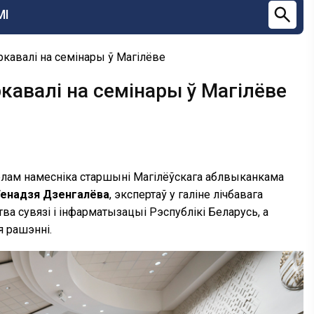
МІ
кавалі на семінары ў Магілёве
кавалі на семінары ў Магілёве
зелам намесніка старшыні Магілёўскага аблвыканкама
Генадзя Дзенгалёва
, экспертаў у галіне лічбавага
ва сувязі і інфарматызацыі Рэспублікі Беларусь, а
я рашэнні.