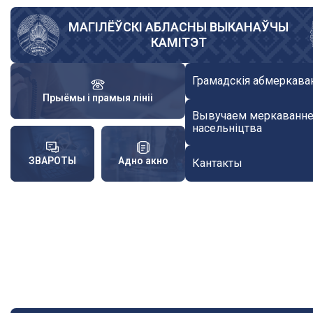
Skip
to
МАГІЛЁЎСКІ АБЛАСНЫ ВЫКАНАЎЧЫ
КАМІТЭТ
main
content
Грамадскія абмеркава
Прыёмы і прамыя лініі
Вывучаем меркаванн
насельніцтва
ЗВАРОТЫ
Адно акно
Кантакты