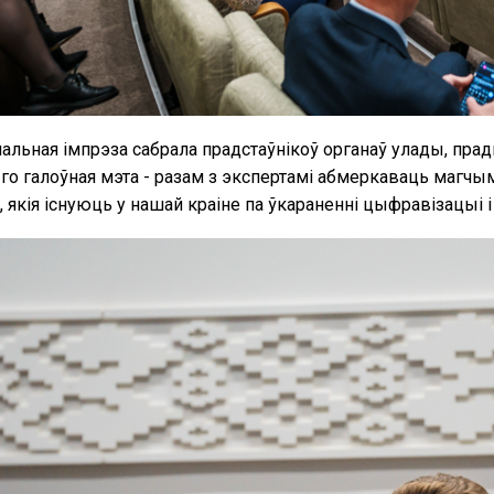
альная імпрэза сабрала прадстаўнікоў органаў улады, пра
Яго галоўная мэта - разам з экспертамі абмеркаваць магчым
 якія існуюць у нашай краіне па ўкараненні цыфравізацыі 