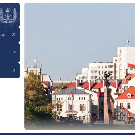
нні
е