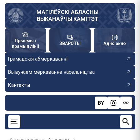
Skip
to
МАГІЛЁЎСКІ АБЛАСНЫ
ВЫКАНАЎЧЫ КАМІТЭТ
main
content
Прыёмы і
ЗВАРОТЫ
Адно акно
прамыя лініі
Грамадскія абмеркаванні
Вывучаем меркаванне насельніцтва
Кантакты
BY
Хатняя старонка
Навiны