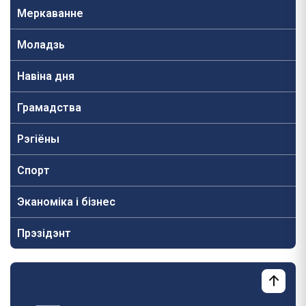
Меркаванне
Моладзь
Навiна дня
Грамадства
Рэгіёны
Спорт
Эканоміка і бізнес
Прэзідэнт