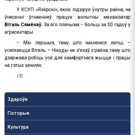
У КСУП «Язёрскі», якое лідзіруе ўнутры раёна, на
ўнясенні ўгнаенняў працуе вопытны механізатар
Віталь Сямёнаў.
За яго плячыма – больш за 30 гадоў у
аграсектары.
– Мы першыя, таму што імкнемся лепш, –
усміхаецца Віталь. – Нікуды не з'ехаў з раёна, таму што
дзяржава робіць усё для камфортнага жыцця і працы
на гэтых землях.
СБ
Здароўе
Гісторыя
Культура