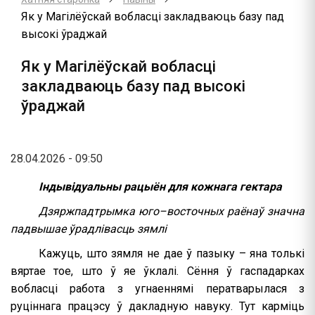
Як у Магілёўскай вобласці закладваюць базу пад
высокі ўраджай
Як у Магілёўскай вобласці
закладваюць базу пад высокі
ўраджай
28.04.2026 - 09:50
Індывідуальны рацыён для кожнага гектара
Дзяржпадтрымка юго–восточных раёнаў значна
падвышае ўрадлівасць зямлі
Кажуць, што зямля не дае ў пазыку – яна толькі
вяртае тое, што ў яе ўклалі. Сёння ў гаспадарках
вобласці работа з угнаеннямі ператварылася з
руціннага працэсу ў дакладную навуку. Тут карміць