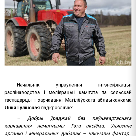
Начальнік упраўлення інтэнсіфікацыі
раслінаводства і меліярацыі камітэта па сельскай
гаспадарцы і харчаванні Магілёўскага аблвыканкама
Лілія Гулінская
падкрэслівае:
– Добры ўраджай без паўнавартаснага
харчавання немагчымы. Гэта аксіёма. Унясенне
арганікі і мінеральных дабавак – ключавы фактар ​​