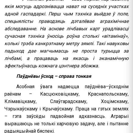
якія могуць адрознівацца нават на суседніх участках
адной гаспадаркі. Перш чым тэхніка выйдзе ў поле,
спецыялісты праводзяць дэталёвае аграхімічнае
абследаванне. На аснове лічбавых карт урадлівасці
сучасная тэхніка ўносіць роўна столькі «вітамінаў»,
колькі трэба канкрэтнаму метру зямлі. Такі навуковы
падыход дае магчымасць не проста турыцца за
лічбамі, а працаваць на якасць і эканамічную
эфектыўнасць кожнага цэнтнера збожжа.
Паўднёвы ўсход – справа тонкая
Асобная ўвага надаецца паўднёва–ўсходнім
раёнам – Касцюковіцкаму, Краснапольскаму,
Клімавіцкаму, Слаўгарадскаму, Хоцімскаму,
Чэрыкаўскаму і Крычаўскаму. Праца на гэтых землях
– гэта заўсёды падвойная адказнасць. Аграрыі
вырашаюць не толькі харчовую задачу, але і пытанне
радыяцыйнай бяспекі.