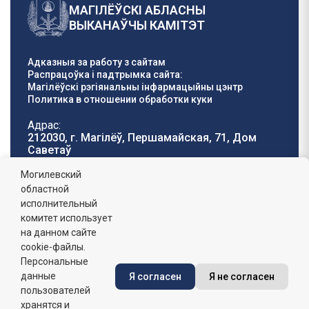
МАГІЛЁЎСКІ АБЛАСНЫ
ВЫКАНАЎЧЫ КАМІТЭТ
Адказныя за работу з сайтам
Распрацоўка і падтрымка сайта:
Магілёўскі рэгіянальны інфармацыйны цэнтр
Политика в отношении обработки куки
Адрас:
212030, г. Магілёў, Першамайская, 71, Дом
Саветаў
Тэлефон гарачай
E-mail:
Могилевский
лініі:
oblisp@mogilev-
областной
8 (0222) 71-32-55
.
region.gov.by
исполнительный
комитет использует
Графік работы:
на данном сайте
пн-пт: 8.00 - 17.00, сб-н: выхадны,
абедзенны перапынак: 13:00 - 14:00
cookie-файлы.
Персональные
данные
Я согласен
Я не согласен
Сайт зарэгістраваны ў Дзяржаўным рэгістры
інфармацыйных рэсурсаў Рэспублікі Беларусь. №
пользователей
7822542427 ад 08.04.2025г.
хранятся и