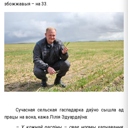
збожжавыя – на 33.
Сучасная сельская гаспадарка даўно сышла ад
працы на вока, кажа Лілія Эдуардаўна:
– У кожнай расліны – свае нормы харчавання,