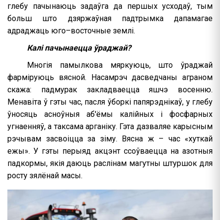
глебу пачынаюць задаўга да першых усходаў, тым
больш што дзяржаўная падтрымка дапамагае
адраджаць юго–восточные землі.
Калі пачынаецца ўраджай?
Многія памылкова мяркуюць, што ўраджай
фарміруюць вясной. Насамрэч дасведчаны аграном
скажа: падмурак закладваецца яшчэ восенню.
Менавіта ў гэты час, пасля ўборкі папярэднікаў, у глебу
ўносяць асноўныя аб'ёмы калійных і фосфарных
угнаенняў, а таксама арганіку. Гэта дазваляе карысным
рэчывам засвоіцца за зіму. Вясна ж – час «хуткай
ежы». У гэты перыяд акцэнт ссоўваецца на азотныя
падкормы, якія даюць раслінам магутны штуршок для
росту зялёнай масы.