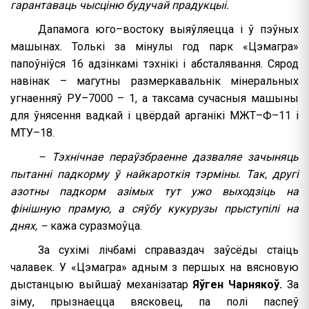
гарантаваць чысціню будучай прадукцыі.
Дапамога юго–востоку выяўляецца і ў пэўных
машынах. Толькі за мінулы год парк «Цэмагра»
папоўніўся 16 адзінкамі тэхнікі і абсталявання. Сярод
навінак – магутны размеркавальнік мінеральных
угнаенняў РУ–7000 – 1, а таксама сучасныя машыны
для ўнясення вадкай і цвёрдай арганікі МЖТ–Ф–11 і
МТУ–18.
– Тэхнічнае пераўзбраенне дазваляе зачыняць
пытанні падкорму ў найкароткія тэрміны. Так, другі
азотны падкорм азімых тут ужо выходзіць на
фінішную прамую, а сяўбу кукурузы прыступілі на
днях, –
кажа суразмоўца.
За сухімі лічбамі справаздач заўсёды стаіць
чалавек. У «Цэмагра» адным з першых на вясновую
дыстанцыю выйшаў механізатар
Яўген Чарнякоў.
За
зіму, прызнаецца вясковец, па полі паспеў