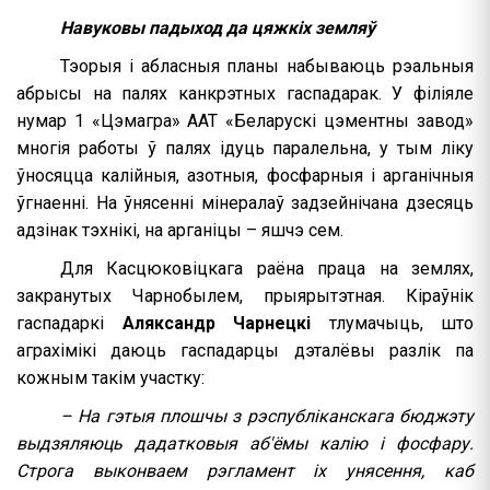
Навуковы падыход да цяжкіх земляў
Тэорыя і абласныя планы набываюць рэальныя
абрысы на палях канкрэтных гаспадарак. У філіяле
нумар 1 «Цэмагра» ААТ «Беларускі цэментны завод»
многія работы ў палях ідуць паралельна, у тым ліку
ўносяцца калійныя, азотныя, фосфарныя і арганічныя
ўгнаенні. На ўнясенні мінералаў задзейнічана дзесяць
адзінак тэхнікі, на арганіцы – яшчэ сем.
Для Касцюковіцкага раёна праца на землях,
закранутых Чарнобылем, прыярытэтная. Кіраўнік
гаспадаркі
Аляксандр Чарнецкі
тлумачыць, што
аграхімікі даюць гаспадарцы дэталёвы разлік па
кожным такім участку:
– На гэтыя плошчы з рэспубліканскага бюджэту
выдзяляюць дадатковыя аб'ёмы калію і фосфару.
Строга выконваем рэгламент іх унясення, каб