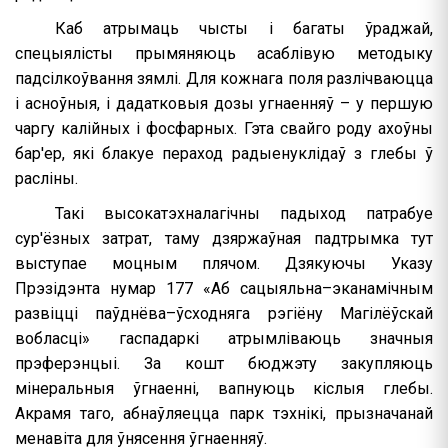
Каб атрымаць чысты і багаты ўраджай,
спецыялісты прымяняюць асаблівую методыку
падсілкоўвання зямлі. Для кожнага поля разлічваюцца
і асноўныя, і дадатковыя дозы угнаенняў – у першую
чаргу калійных і фосфарных. Гэта свайго роду ахоўны
бар'ер, які блакуе пераход радыенуклідаў з глебы ў
расліны.
Такі высокатэхналагічны падыход патрабуе
сур'ёзных затрат, таму дзяржаўная падтрымка тут
выступае моцным плячом. Дзякуючы Указу
Прэзідэнта нумар 177 «Аб сацыяльна–эканамічным
развіцці паўднёва–ўсходняга рэгіёну Магілёўскай
вобласці» гаспадаркі атрымліваюць значныя
прэферэнцыі. За кошт бюджэту закупляюць
мінеральныя ўгнаенні, вапнуюць кіслыя глебы.
Акрамя таго, абнаўляецца парк тэхнікі, прызначанай
менавіта для ўнясення ўгнаенняў.