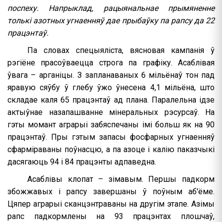
поспеху. Напрыклад, рацыянальнае прымяненне
толькі азотных угнаенняў дае прыбаўку па рапсу да 22
працэнтаў.
Па словах спецыяліста, вясновая кампанія ў
рэгіёне прасоўваецца строга па графіку. Асаблівая
ўвага – арганіцы. З запланаваных 6 мільёнаў тон пад
яравую сяўбу ў глебу ўжо ўнесена 4,1 мільёна, што
складае каля 65 працэнтаў ад плана. Паралельна ідзе
актыўнае назапашванне мінеральных рэсурсаў. На
гэты момант аграрыі забяспечаны імі больш як на 90
працэнтаў. Пры гэтым запасы фосфарных угнаенняў
сфарміраваны поўнасцю, а па азоце і калію паказчыкі
дасягаюць 94 ​​і 84 працэнты адпаведна.
Асаблівы клопат – зімавым. Першы падкорм
збожжавых і рапсу завершаны ў поўным аб'ёме.
Цяпер аграрыі сканцэнтраваны на другім этапе. Азімы
рапс падкормлены на 93 працэнтах плошчаў,