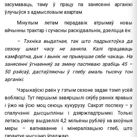
засумаваць, таму ў працу па занясенні арганікі
ўлучыўся з адмысловым азартам.
Мінулым летам перадавік атрымаў новы
айчынны трактар ​​і сучасны раскідвальнік, дзеліцца ён:
– Тэхніка выдатная, так што падрыхтоўка да
сезону шмат часу не заняла. Калі працаваць
камфортна, дык і вынік не прымушае сябе чакаць. На
занясенні ўгнаенняў за змену паспяваю зрабіць 45 –
50 рэйсаў, дастаўляючы ў глебу амаль тысячу тон
арганікі.
Чэрыкаўскі раён у гэтым сезоне задае тэмп усёй
вобласці. Тут першымі завяршылі сяўбу ранніх яравых
і ўжо на ўсю моц сеюць кукурузу. Сакрэт поспеху – у
спалучэнні дысцыпліны і дзяржпадтрымкі. Толькі
летась раёну выдзелілі 4,2 ​​мільёны рублёў на ахоўныя
меры – вапнаванне і мінералізацыю глеб, што
гарантуе чысціню ўраджаю.