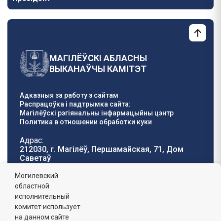
МАГІЛЁЎСКІ АБЛАСНЫ
ВЫКАНАЎЧЫ КАМІТЭТ
Адказныя за работу з сайтам
Распрацоўка і падтрымка сайта:
Магілёўскі рэгіянальны інфармацыйны цэнтр
Политика в отношении обработки куки
Адрас:
212030, г. Магілёў, Першамайская, 71, Дом
Саветаў
Тэлефон гарачай
E-mail:
Могилевский
лініі:
oblisp@mogilev-
областной
8 (0222) 71-32-55
.
region.gov.by
исполнительный
комитет использует
Графік работы:
на данном сайте
пн-пт: 8.00 - 17.00, сб-н: выхадны,