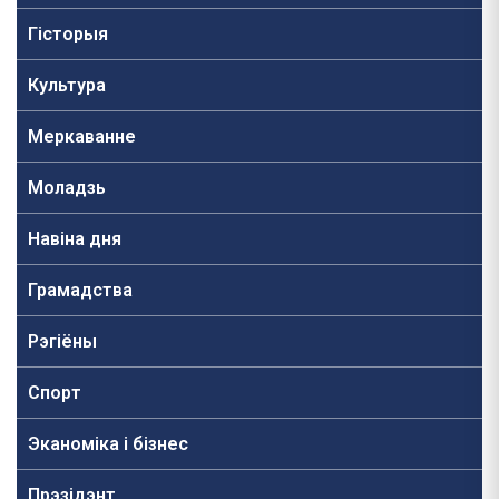
Гісторыя
Культура
Меркаванне
Моладзь
Навiна дня
Грамадства
Рэгіёны
Спорт
Эканоміка і бізнес
Прэзідэнт