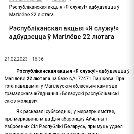
Рэспубліканская акцыя «Я служу!» адбудзецца ў
Магілёве 22 лютага
Рэспубліканская акцыя «Я служу!»
адбудзецца ў Магілёве 22 лютага
21.02.2023 - 16:36
Рэспубліканская акцыя «Я служу!»
адбудзецца ў
Магілёве
22 лютага
на базе в/ч 72471 Пашкова. Пра
гэта паведамілі ў Магілёўскім абласным камітэце
грамадскага аб'яднання «Беларускі рэспубліканскі
саюз моладзі».
Як расказалі субяседнікі, у мерапрыемстве,
прымеркаваным да Дня абаронцаў Айчыны і
Узброеных Сіл Рэспублікі Беларусь, прымуць удзел
прадстаўнікі маладзёжных атрадаў аховы