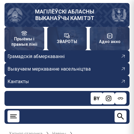
Skip
to
МАГІЛЁЎСКІ АБЛАСНЫ
ВЫКАНАЎЧЫ КАМІТЭТ
main
content
Прыёмы і
ЗВАРОТЫ
Адно акно
прамыя лініі
Грамадскія абмеркаванні
Вывучаем меркаванне насельніцтва
Кантакты
BY
Хатняя старонка
Навiны