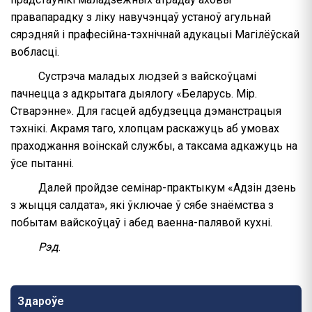
правапарадку з ліку навучэнцаў устаноў агульнай
сярэдняй і прафесійна-тэхнічнай адукацыі Магілёўскай
вобласці.
Сустрэча маладых людзей з вайскоўцамі
пачнецца з адкрытага дыялогу «Беларусь. Мір.
Стварэнне». Для гасцей адбудзецца дэманстрацыя
тэхнікі. Акрамя таго, хлопцам раскажуць аб умовах
праходжання воінскай службы, а таксама адкажуць на
ўсе пытанні.
Далей пройдзе семінар-практыкум «Адзін дзень
з жыцця салдата», які ўключае ў сябе знаёмства з
побытам вайскоўцаў і абед ваенна-палявой кухні.
Рэд
.
Здароўе