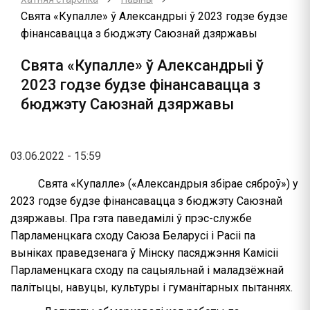
Свята «Купалле» ў Александрыі ў 2023 годзе будзе
фінансавацца з бюджэту Саюзнай дзяржавы
Свята «Купалле» ў Александрыі ў
2023 годзе будзе фінансавацца з
бюджэту Саюзнай дзяржавы
03.06.2022 - 15:59
Свята «Купалле» («Александрыя збірае сяброў») у
2023 годзе будзе фінансавацца з бюджэту Саюзнай
дзяржавы. Пра гэта паведамілі ў прэс-службе
Парламенцкага сходу Саюза Беларусі і Расіі па
выніках праведзенага ў Мінску пасяджэння Камісіі
Парламенцкага сходу па сацыяльнай і маладзёжнай
палітыцы, навуцы, культуры і гуманітарных пытаннях.