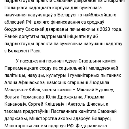
падрыхтоўцы праекта Саюзнай дзяржавы па стварэнні
Полацкага кадэцкага корпуса для сумеснага
навучання навучэнцаў з Беларусі і з найбліжэйшых
абласцей РФ для яго фінансавання са сродкаў
бюджэту Саюзнай дзяржавы пачынаючы з 2023 года.
Раней дэпутаты падтрымалі ініцыятыву аб
падрыхтоўцы праекта па сумесным навучанні кадэтаў
з Беларусі і Расіі.
У пасяджэнні прынялі ўдзел Старшыня камісіі
Парламенцкага сходу па сацыяльнай і маладзёжнай
палітыцы, навуцы, культуры і гуманітарных пытаннях
Алена Афанасьева, намеснік старшыні Людміла
Макарына-Кібак, члены камісіі – Мікалай Бурляеў,
Вольга Германава, Юлія Дрожжына, Людміла
Канановіч, Сяргей Клішэвіч і Анатоль Шчасны, а
таксама прадстаўнікі Пастаяннага камітэта Саюзнай
дзяржавы, Міністэрства аховы здароўя Беларусі,
Міністэрства аховы здароўя РФ, Федэральнага