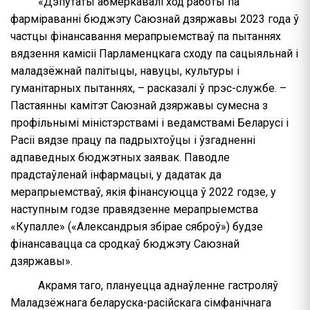
«Дэпутаты абмеркавалі ход работы па
фарміраванні бюджэту Саюзнай дзяржавы 2023 года ў
частцы фінансавання мерапрыемстваў па пытаннях
вядзення камісіі Парламенцкага сходу па сацыяльнай і
маладзёжнай палітыцы, навуцы, культуры і
гуманітарных пытаннях, – расказалі ў прэс-службе. –
Пастаянны камітэт Саюзнай дзяржавы сумесна з
профільнымі міністэрствамі і ведамствамі Беларусі і
Расіі вядзе працу па падрыхтоўцы і ўзгадненні
адпаведных бюджэтных заявак. Паводле
прадстаўленай інфармацыі, у дадатак да
мерапрыемстваў, якія фінансуюцца ў 2022 годзе, у
наступным годзе правядзенне мерапрыемства
«Купалле» («Александрыя збірае сяброў») будзе
фінансавацца са сродкаў бюджэту Саюзнай
дзяржавы».
Акрамя таго, плануецца аднаўленне гастроляў
Маладзёжнага беларуска-расійскага сімфанічнага