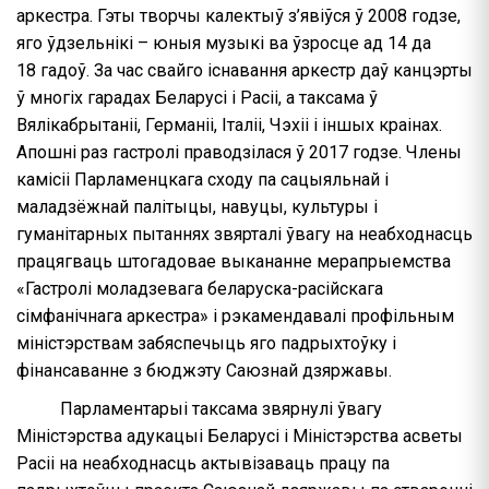
аркестра. Гэты творчы калектыў з’явіўся ў 2008 годзе,
яго ўдзельнікі – юныя музыкі ва ўзросце ад 14 да
18 гадоў. За час свайго існавання аркестр даў канцэрты
ў многіх гарадах Беларусі і Расіі, а таксама ў
Вялікабрытаніі, Германіі, Італіі, Чэхіі і іншых краінах.
Апошні раз гастролі праводзілася ў 2017 годзе. Члены
камісіі Парламенцкага сходу па сацыяльнай і
маладзёжнай палітыцы, навуцы, культуры і
гуманітарных пытаннях звярталі ўвагу на неабходнасць
працягваць штогадовае выкананне мерапрыемства
«Гастролі моладзевага беларуска-расійскага
сімфанічнага аркестра» і рэкамендавалі профільным
міністэрствам забяспечыць яго падрыхтоўку і
фінансаванне з бюджэту Саюзнай дзяржавы.
Парламентарыі таксама звярнулі ўвагу
Міністэрства адукацыі Беларусі і Міністэрства асветы
Расіі на неабходнасць актывізаваць працу па