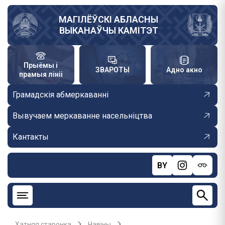
Skip
to
МАГІЛЁЎСКІ АБЛАСНЫ
ВЫКАНАЎЧЫ КАМІТЭТ
main
content
Прыёмы і
ЗВАРОТЫ
Адно акно
прамыя лініі
Грамадскія абмеркаванні
Вывучаем меркаванне насельніцтва
Кантакты
BY
Хатняя старонка
Навiны