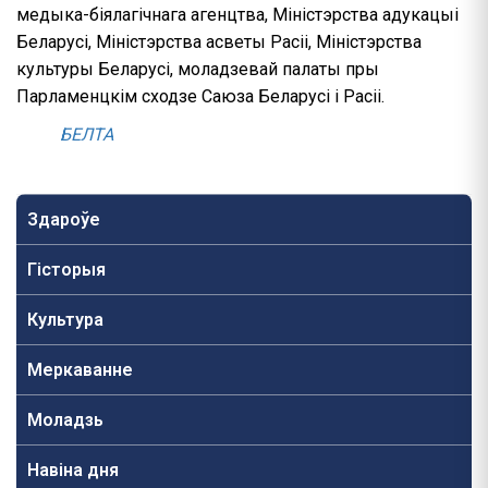
медыка-біялагічнага агенцтва, Міністэрства адукацыі
Беларусі, Міністэрства асветы Расіі, Міністэрства
культуры Беларусі, моладзевай палаты пры
Парламенцкім сходзе Саюза Беларусі і Расіі.
БЕЛТА
Здароўе
Гісторыя
Культура
Меркаванне
Моладзь
Навiна дня