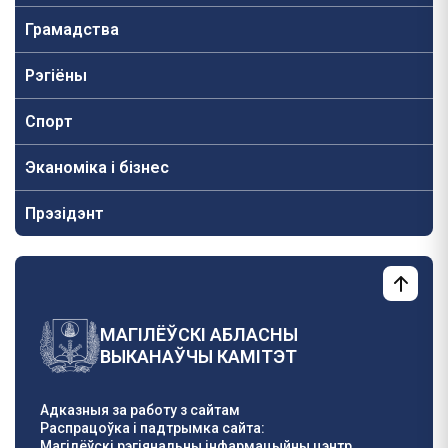
Грамадства
Рэгіёны
Спорт
Эканоміка і бізнес
Прэзідэнт
МАГІЛЁЎСКІ АБЛАСНЫ
ВЫКАНАЎЧЫ КАМІТЭТ
Адказныя за работу з сайтам
Распрацоўка і падтрымка сайта:
Магілёўскі рэгіянальны інфармацыйны цэнтр