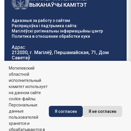
ВЫКАНАЎЧЫ КАМІТЭТ
Адказныя за работу з сайтам
Распрацоўка і падтрымка сайта:
Магілёўскі рэгіянальны інфармацыйны цэнтр
Политика в отношении обработки куки
Адрас:
212030, г. Магілёў, Першамайская, 71, Дом
Саветаў
Тэлефон гарачай
E-mail:
Могилевский
лініі:
oblisp@mogilev-
областной
8 (0222) 71-32-55
.
region.gov.by
исполнительный
комитет использует
Графік работы:
на данном сайте
пн-пт: 8.00 - 17.00, сб-н: выхадны,
абедзенны перапынак: 13:00 - 14:00
cookie-файлы.
Персональные
данные
Я согласен
Я не согласен
Сайт зарэгістраваны ў Дзяржаўным рэгістры
інфармацыйных рэсурсаў Рэспублікі Беларусь. №
пользователей
7822542427 ад 08.04.2025г.
хранятся и
обрабатываются в