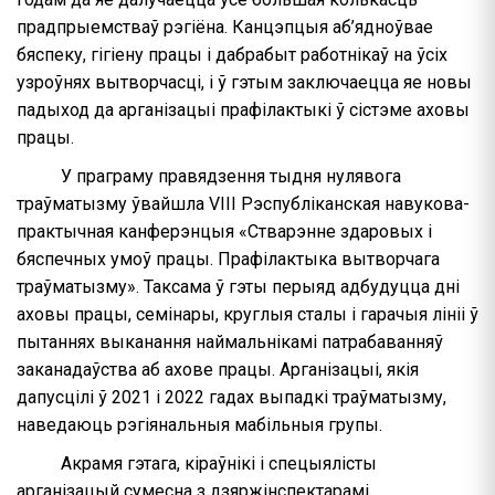
прадпрыемстваў рэгіёна. Канцэпцыя аб’ядноўвае
бяспеку, гігіену працы і дабрабыт работнікаў на ўсіх
узроўнях вытворчасці, і ў гэтым заключаецца яе новы
падыход да арганізацыі прафілактыкі ў сістэме аховы
працы.
У праграму правядзення тыдня нулявога
траўматызму ўвайшла VIII Рэспубліканская навукова-
практычная канферэнцыя «Стварэнне здаровых і
бяспечных умоў працы. Прафілактыка вытворчага
траўматызму». Таксама ў гэты перыяд адбудуцца дні
аховы працы, семінары, круглыя сталы і гарачыя лініі ў
пытаннях выканання наймальнікамі патрабаванняў
заканадаўства аб ахове працы. Арганізацыі, якія
дапусцілі ў 2021 і 2022 гадах выпадкі траўматызму,
наведаюць рэгіянальныя мабільныя групы.
Акрамя гэтага, кіраўнікі і спецыялісты
арганізацый сумесна з дзяржінспектарамі