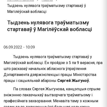
Тыдзень нулявога траўматызму стартаваў ў
Магілёўскай вобласці
Тыдзень нулявога траўматызму
стартаваў ў Магілёўскай вобласці
06.09.2022 - 10:09
Тыдзень нулявога траўматызму стартаваў у
Магілёўскай вобласці. Ён пройдзе з 5 па 9 верасня, пра
што расказаў начальнік абласнога ўпраўлення
Дэпартамента дзяржінспекцыі працы Міністэрства
працы і сацыяльнай абароны
Сяргей Жыгуноў.
Па словах Сяргея Жыгунова, канцэпцыя спрыяе
зніжэнню паказчыкаў вытворчага траўматызму і
прафесійнага захворвання. Менавіта таму з кожным
годам да яе далучаецца ўсё большая колькасць