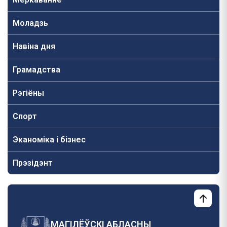
Моладзь
Навiна дня
Грамадства
Рэгіёны
Спорт
Эканоміка і бізнес
Прэзідэнт
МАГІЛЁЎСКІ АБЛАСНЫ