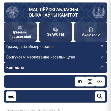
Skip
to
МАГІЛЁЎСКІ АБЛАСНЫ
ВЫКАНАЎЧЫ КАМІТЭТ
main
content
Прыёмы і
ЗВАРОТЫ
Адно акно
прамыя лініі
Грамадскія абмеркаванні
Вывучаем меркаванне насельніцтва
Кантакты
BY
Хатняя старонка
Навiны