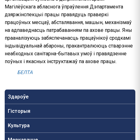
Магілёўскага абласнога ўпраўлення Дэпартамента
дзяржінспекцыі працы правядуць праверкі
працоўных месцаў, абсталявання, машын, механізмаў
на адпаведнасць патрабаванням па ахове працы. Яны
прааналізуюць забяспечанасць працаўнікоў сродкамі
індывідуальнай абароны, пракантралююць стварэнне
неабходных санітарна-бытавых умоў і правядзенне
поўных і якасных інструктажаў па ахове працы.
БЕЛТА
Здароўе
Гісторыя
Культура
Меркаванне