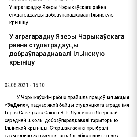
У аграгарадку Язеры Чэрыкаўскага раёна
студатрадаўцы добраўпарадкавалі Ільінскую
крыніцу
У аграгарадку Язеры Чэрыкаўскага
раёна студатрадаўцы
добраўпарадкавалі Ільінскую
крыніцу
02.08.2021 - 15:10
У Чэрыкаўскім раёне прайшла працоўная
акцыя
«ЗаДело»,
падчас якой байцы студэнцкага атрада імя
Героя Савецкага Саюза В. Р. Яўсеенкі з Язерскай
сярэдняй школы добраўпарадкавалі тэрыторыю
Ільінскай крыніцы. Старшакласнікі прыбралі
тэрыторыю ад смецця, згрэблі абкошаную траву.