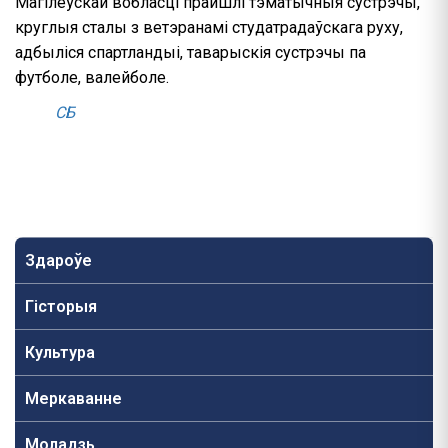
Магілёўскай вобласці прайшлі тэматычныя сустрэчы,
круглыя сталы з ветэранамі студатрадаўскага руху,
адбыліся спартландыі, таварыскія сустрэчы па
футболе, валейболе.
СБ
Здароўе
Гісторыя
Культура
Меркаванне
Моладзь