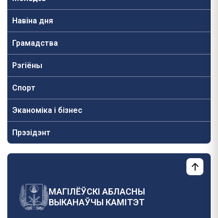
Навiна дня
Грамадства
Рэгіёны
Спорт
Эканоміка і бізнес
Прэзідэнт
МАГІЛЁЎСКІ АБЛАСНЫ
ВЫКАНАЎЧЫ КАМІТЭТ