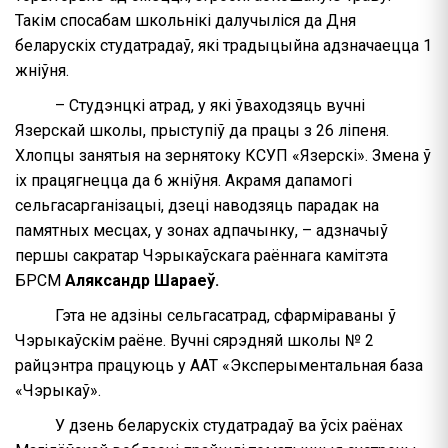
Такім спосабам школьнікі далучыліся да Дня
беларускіх студатрадаў, які традыцыйна адзначаецца 1
жніўня.
– Студэнцкі атрад, у які ўваходзяць вучні
Язерскай школы, прыступіў да працы з 26 ліпеня.
Хлопцы занятыя на зернятоку КСУП «Язерскі». Змена ў
іх працягнецца да 6 жніўня. Акрамя дапамогі
сельгасарганізацыі, дзеці наводзяць парадак на
памятных месцах, у зонах адпачынку, – адзначыў
першы сакратар Чэрыкаўскага раённага камітэта
БРСМ
Аляксандр Шараеў.
Гэта не адзіны сельгасатрад, сфарміраваны ў
Чэрыкаўскім раёне. Вучні сярэдняй школы № 2
райцэнтра працуюць у ААТ «Эксперыментальная база
«Чэрыкаў».
У дзень беларускіх студатрадаў ва ўсіх раёнах