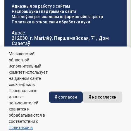
Адказныя за работу з сайтам
Распрацоўка і падтрымка сайта:
Магілёўскі рэгіянальны інфармацыйны цэнтр
Политика в отношении обработки куки
Адрас:
212030, г. Магілёў, Першамайская, 71, Дом
Саветаў
Тэлефон гарачай
E-mail:
Могилевский
лініі:
oblisp@mogilev-
областной
8 (0222) 71-32-55
.
region.gov.by
исполнительный
комитет использует
Графік работы:
на данном сайте
пн-пт: 8.00 - 17.00, сб-н: выхадны,
абедзенны перапынак: 13:00 - 14:00
cookie-файлы.
Персональные
данные
Я согласен
Я не согласен
Сайт зарэгістраваны ў Дзяржаўным рэгістры
інфармацыйных рэсурсаў Рэспублікі Беларусь. №
пользователей
7822542427 ад 08.04.2025г.
хранятся и
обрабатываются в
соответствии с
Политикой в