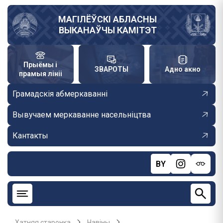
Skip
to
МАГІЛЁЎСКІ АБЛАСНЫ
ВЫКАНАЎЧЫ КАМІТЭТ
main
content
Прыёмы і
ЗВАРОТЫ
Адно акно
прамыя лініі
Грамадскія абмеркаванні
Вывучаем меркаванне насельніцтва
Кантакты
BY
Хатняя старонка
Навiны