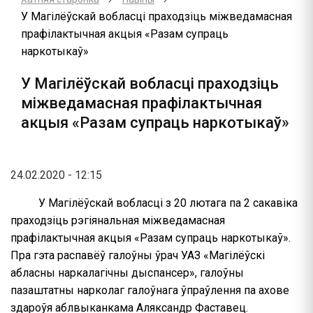
У Магілёўскай вобласці праходзіць міжведамасная
прафілактычная акцыя «Разам супраць
наркотыкаў»
У Магілёўскай вобласці праходзіць
міжведамасная прафілактычная
акцыя «Разам супраць наркотыкаў»
24.02.2020 - 12:15
У Магілёўскай вобласці з 20 лютага па 2 сакавіка
праходзіць рэгіянальная міжведамасная
прафілактычная акцыя «Разам супраць наркотыкаў».
Пра гэта распавёў галоўны ўрач УАЗ «Магілёўскі
абласны наркалагічны дыспансер», галоўны
пазаштатны нарколаг галоўнага ўпраўлення па ахове
здароўя аблвыканкама Аляксандр Фаставец.