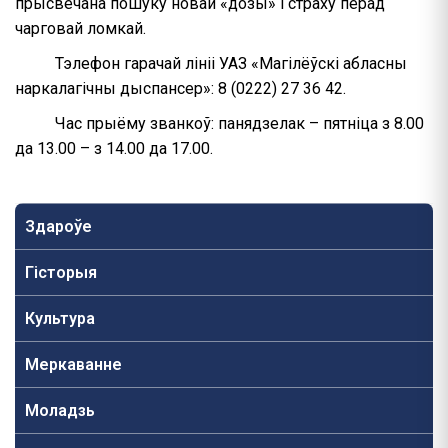
прысвечана пошуку новай «дозы» і страху перад
чарговай ломкай.
Тэлефон гарачай лініі УАЗ «Магілёўскі абласны
наркалагічны дыспансер»: 8 (0222) 27 36 42.
Час прыёму званкоў: панядзелак – пятніца з 8.00
да 13.00 – з 14.00 да 17.00.
Здароўе
Гісторыя
Культура
Меркаванне
Моладзь