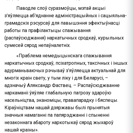
Паводле слоў суразмоўцы, мэтай акцыі
з’яўляецца аб’яднанне адміністрацыйных і сацыяльна-
грамадскіх рэсурсаў для павышэння эфектыўнасці
работы па прафілактыцы спажывання
(распаўсюджання) наркатычных сродкаў, курыльных
сумесей сярод непаўналетніх.
«Праблема немедыцынскага спажывання
наркатычных сродкаў, псіхатропных, таксічных і іншых
адурманьваючых рэчываў з’яўляецца актуальнай для
многіх краін свету, у тым ліку і для Беларусі, –
адзначыў Аляксандр Фаствец. – Распаўсюджванне
наркаманіі ўяўляе глабальную пагрозу здароўю
насельніцтва, эканоміцы, правапарадку і бяспецы.
Кіраўніцтвам нашай дзяржавы былі прынятыя
значныя намаганні па папярэджанні і спыненні
незаконнага абароту наркотыкаў сярод жыхароў
нашай краіны».