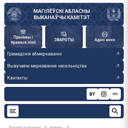
Skip
to
МАГІЛЁЎСКІ АБЛАСНЫ
ВЫКАНАЎЧЫ КАМІТЭТ
main
content
Прыёмы і
ЗВАРОТЫ
Адно акно
прамыя лініі
Грамадскія абмеркаванні
Вывучаем меркаванне насельніцтва
Кантакты
BY
Хатняя старонка
Навiны