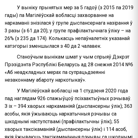
У выніку прынятых мер за 5 гадоў (з 2015 па 2019
гады) па Магілёўскай вобласці захворванне на
наркаманіі знізілася ў групе дыспансернага назірання ў
3 разы (з 61 да 20); у групе прафілактычнага ўліку – на
26% (з 235 да 174). Колькасць непаўналетніх указанай
катэгорыі зменшылася з 40 да 2 чалавек.
Станоўчым вынікам шмат у чым спрыяў Дэкрэт
Прэзідэнта Рэспублікі Беларусь ад 28 снежня 2014 №6
«Аб неадкладных мерах па супрацьдзеянні
незаконнаму абароту наркотыкаў».
У Магілёўскай вобласці на 1 студзеня 2020 года
пад наглядам 926 спажыўцоў псіхаактыўных рэчываў.
З іх – 394 хворых наркаманіяй (дыспансерны ўлік); 363
асобы, якія ўжываюць наркатычныя рэчывы са
шкоднымі наступствамі (прафілактычны ўлік); 55
хворых таксікаманіяй (дыспансерны ўлік) і 114 асоб,
якія ўжываюць таксікаманічныя рэчывы са шкоднымі