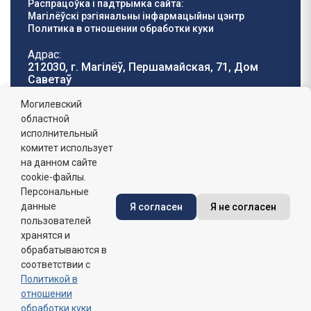
Распрацоўка і падтрымка сайта:
Магілёўскі рэгіянальны інфармацыйны цэнтр
Политика в отношении обработки куки
Адрас:
212030, г. Магілёў, Першамайская, 71, Дом
Саветаў
Тэлефон гарачай
E-mail:
Могилевский
лініі:
oblisp@mogilev-
областной
8 (0222) 71-32-55
.
region.gov.by
исполнительный
комитет использует
Графік работы:
на данном сайте
пн-пт: 8.00 - 17.00, сб-н: выхадны,
абедзенны перапынак: 13:00 - 14:00
cookie-файлы.
Персональные
данные
Я согласен
Я не согласен
Сайт зарэгістраваны ў Дзяржаўным рэгістры
інфармацыйных рэсурсаў Рэспублікі Беларусь. №
пользователей
7822542427 ад 08.04.2025г.
хранятся и
обрабатываются в
соответствии с
Политикой в
отношении
обработки куки
.