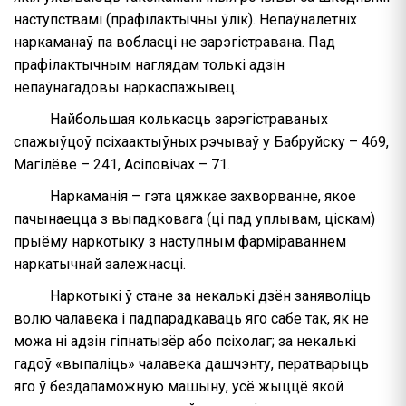
наступствамі (прафілактычны ўлік). Непаўналетніх
наркаманаў па вобласці не зарэгістравана. Пад
прафілактычным наглядам толькі адзін
непаўнагадовы наркаспажывец.
Найбольшая колькасць зарэгістраваных
спажыўцоў псіхаактыўных рэчываў у Бабруйску – 469,
Магілёве – 241, Асіповічах – 71.
Наркаманія – гэта цяжкае захворванне, якое
пачынаецца з выпадковага (ці пад уплывам, ціскам)
прыёму наркотыку з наступным фарміраваннем
наркатычнай залежнасці.
Наркотыкі ў стане за некалькі дзён заняволіць
волю чалавека і падпарадкаваць яго сабе так, як не
можа ні адзін гіпнатызёр або псіхолаг; за некалькі
гадоў «выпаліць» чалавека дашчэнту, ператварыць
яго ў бездапаможную машыну, усё жыццё якой