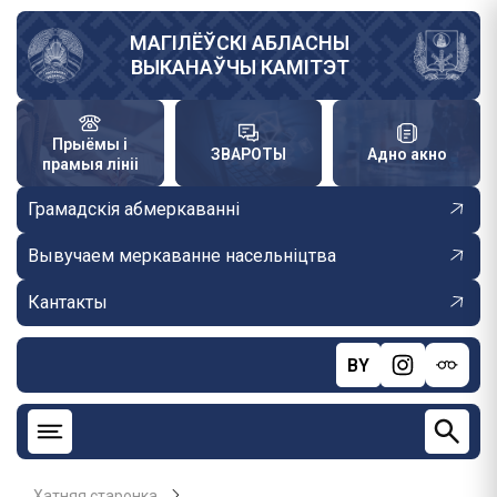
Skip
to
МАГІЛЁЎСКІ АБЛАСНЫ
ВЫКАНАЎЧЫ КАМІТЭТ
main
content
Прыёмы і
ЗВАРОТЫ
Адно акно
прамыя лініі
Грамадскія абмеркаванні
Вывучаем меркаванне насельніцтва
Кантакты
BY
Хатняя старонка