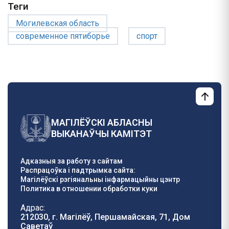
Теги
Могилевская область
современное пятиборье
спорт
МАГІЛЁЎСКІ АБЛАСНЫ
ВЫКАНАЎЧЫ КАМІТЭТ
Адказныя за работу з сайтам
Распрацоўка і падтрымка сайта:
Магілёўскі рэгіянальны інфармацыйны цэнтр
Политика в отношении обработки куки
Адрас:
212030, г. Магілёў, Першамайская, 71, Дом
Саветаў