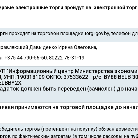
ервые электронные торги пройдут на электронной торгов
рги проходят на торговой площадке torgi.gov.by, телефон д
правляющий Давыденко Ирина Олеговна,
л. +375 44 790-56-60; 80222 78-31-19
УП "Информационный центр Министерства экономики
3, УНП: 190318109 ОКПО: 37533622 р/c: BY88 BELB 30
ELBBY2X.
адаток должен быть переведен (зачислен) до нача
аявки принимаются на торговой площадке до начал
обедитель торгов (претендент на покупку) обязан возмест
оргов по фактическим затратам (в том числе расходы на п