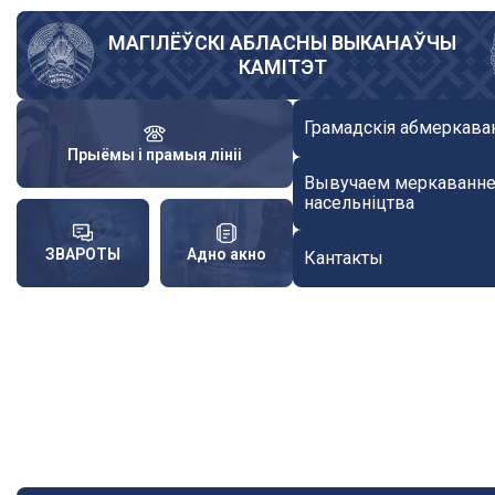
Skip
to
МАГІЛЁЎСКІ АБЛАСНЫ ВЫКАНАЎЧЫ
КАМІТЭТ
main
content
Грамадскія абмеркава
Прыёмы і прамыя лініі
Вывучаем меркаванн
насельніцтва
ЗВАРОТЫ
Адно акно
Кантакты