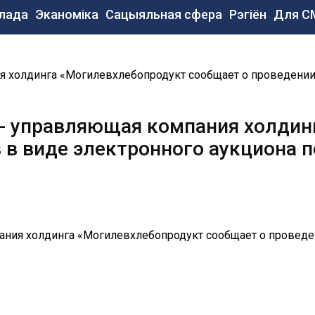
сновная
лада
Эканоміка
Сацыяльная сфера
Рэгіён
Для С
авигация
e
 холдинга «Могилевхлебопродукт сообщает о проведении 
- управляющая компания холдин
 в виде электронного аукциона 
ния холдинга «Могилевхлебопродукт сообщает о проведен