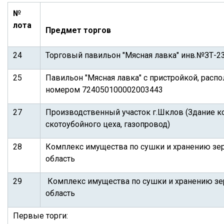
№
лота
Предмет торгов
24
Торговый павильон "Мясная лавка" инв.№ЗТ-231
25
Павильон "Мясная лавка" с пристройкой, рас
номером 724050100002003443
27
Производственный участок г.Шклов (Здание ко
скотоубойного цеха, газопровод)
28
Комплекс имущества по сушки и хранению зер
область
29
Комплекс имущества по сушки и хранению зер
область
Первые торги: