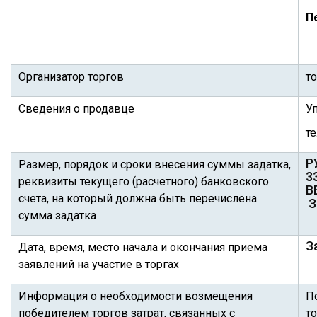
П
Организатор торгов
то
Сведения о продавце
У
те
Р
Размер, порядок и сроки внесения суммы задатка,
3
реквизиты текущего (расчетного) банковского
B
счета, на который должна быть перечислена
З
сумма задатка
З
Дата, время, место начала и окончания приема
заявлений на участие в торгах
Информация о необходимости возмещения
П
победителем торгов затрат, связанных с
т