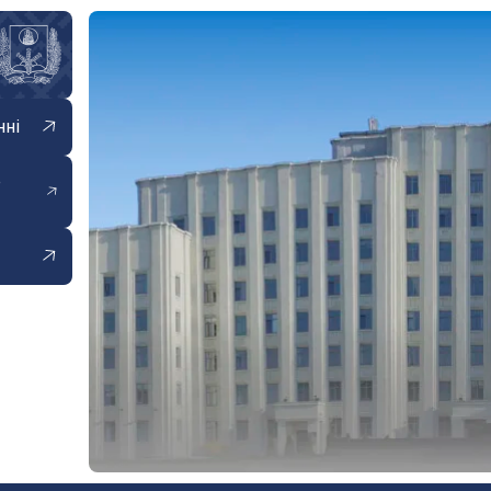
нні
е