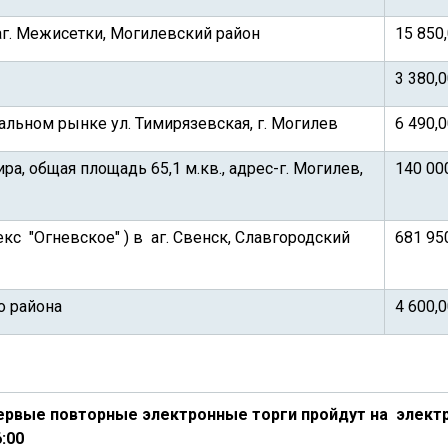
аг. Межисетки, Могилевский район
15 850
3 380,
льном рынке ул. Тимирязевская, г. Могилев
6 490,
, общая площадь 65,1 м.кв., адрес-г. Могилев,
140 00
с "Огневское" ) в аг. Свенск, Славгородский
681 95
о района
4 600,
ервые повторные электронные торги пройдут на электро
:00