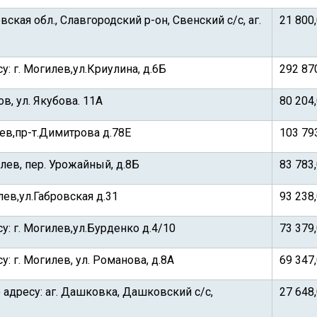
кая обл., Славгородский р-он, Свенский с/с, аг.
21 800
: г. Могилев,ул.Криулина, д.6Б
292 87
в, ул. Якубова. 11А
80 204
ев,пр-т.Димитрова д.78Е
103 79
лев, пер. Урожайный, д.8Б
83 783
ев,ул.Габровская д.31
93 238
у: г. Могилев,ул.Бурденко д.4/10
73 379
: г. Могилев, ул. Романова, д.8А
69 347
 адресу: аг. Дашковка, Дашковский с/с,
27 648