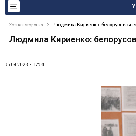
О
У
н
b
Людмила Кириенко: белорусов всег
Хатняя старонка
Людмила Кириенко: белорусов
05.04.2023 - 17:04