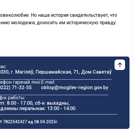
ловеколюбие. Но наша история свидетельствует, что
анию молодежи, доносить им историческую правду.
ас:
030, г. Магілёў, Першамайская, 71, Дом Саветаў
ефон гарачай лініі:
E-mail:
0222) 71-32-55
.
oblisp@mogilev-region.gov.by
фік работы:
пт: 8.00 - 17.00, сб-н: выхадны,
дзенны перапынак: 13:00 - 14:00
 7822542427 ад 08.04.2025г.