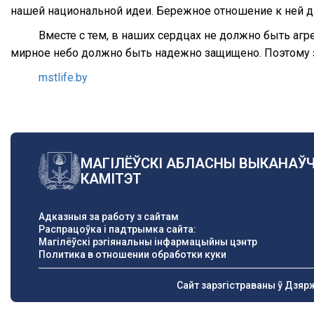
нашей национальной идеи. Бережное отношение к ней д
Вместе с тем, в наших сердцах не должно быть агр
мирное небо должно быть надежно защищено. Поэтому з
mstlife.by
МАГІЛЁЎСКІ АБЛАСНЫ ВЫКАНАЎ
КАМІТЭТ
Адказныя за работу з сайтам
Распрацоўка і падтрымка сайта:
Магілёўскі рэгіянальны інфармацыйны цэнтр
Политика в отношении обработки куки
Сайт зарэгістраваны ў Дзяр