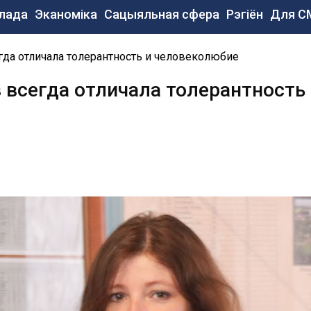
сновная
лада
Эканоміка
Сацыяльная сфера
Рэгіён
Для С
авигация
e
да отличала толерантность и человеколюбие
 всегда отличала толерантность