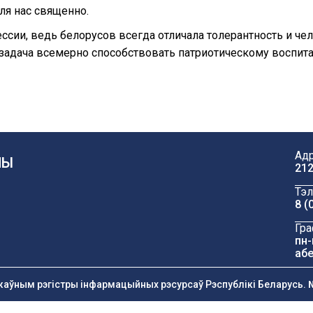
ля нас священно.
ессии, ведь белорусов всегда отличала толерантность и че
адача всемерно способствовать патриотическому воспит
Адр
ЧЫ
212
Тэл
8 (
Гра
пн-
абе
жаўным рэгістры інфармацыйных рэсурсаў Рэспублікі Беларусь. №