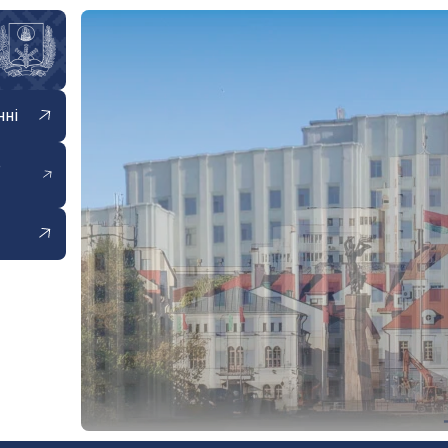
нні
е