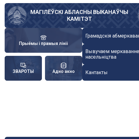
Skip
to
МАГІЛЁЎСКІ АБЛАСНЫ ВЫКАНАЎЧЫ
КАМІТЭТ
main
content
Грамадскія абмеркава
Прыёмы і прамыя лініі
Вывучаем меркаванн
насельніцтва
ЗВАРОТЫ
Адно акно
Кантакты