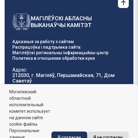
МАГІЛЁЎСКІ АБЛАСНЫ
ВЫКАНАЎЧЫ КАМІТЭТ
Адказныя за работу з сайтам
Распрацоўка і падтрымка сайта:
Магілёўскі рэгіянальны інфармацыйны цэнтр
Политика в отношении обработки куки
Адрас:
212030, г. Магілёў, Першамайская, 71, Дом
Саветаў
Тэлефон гарачай
E-mail:
Могилевский
лініі:
oblisp@mogilev-
областной
8 (0222) 71-32-55
.
region.gov.by
исполнительный
комитет использует
Графік работы:
на данном сайте
пн-пт: 8.00 - 17.00, сб-н: выхадны,
абедзенны перапынак: 13:00 - 14:00
cookie-файлы.
Персональные
данные
Я согласен
Я не согласен
Сайт зарэгістраваны ў Дзяржаўным рэгістры