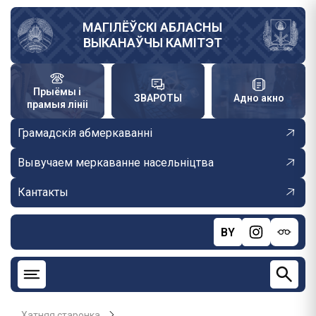
Skip
to
МАГІЛЁЎСКІ АБЛАСНЫ
ВЫКАНАЎЧЫ КАМІТЭТ
main
content
Прыёмы і
ЗВАРОТЫ
Адно акно
прамыя лініі
Грамадскія абмеркаванні
Вывучаем меркаванне насельніцтва
Кантакты
BY
Хатняя старонка