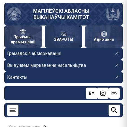
Skip
to
МАГІЛЁЎСКІ АБЛАСНЫ
ВЫКАНАЎЧЫ КАМІТЭТ
main
content
Прыёмы і
ЗВАРОТЫ
Адно акно
прамыя лініі
Грамадскія абмеркаванні
Вывучаем меркаванне насельніцтва
Кантакты
BY
Хатняя старонка