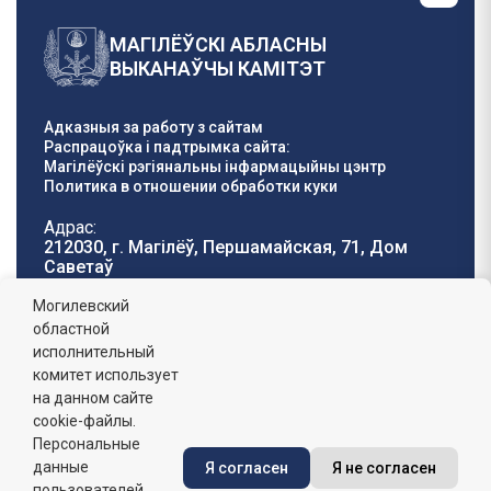
МАГІЛЁЎСКІ АБЛАСНЫ
ВЫКАНАЎЧЫ КАМІТЭТ
Адказныя за работу з сайтам
Распрацоўка і падтрымка сайта:
Магілёўскі рэгіянальны інфармацыйны цэнтр
Политика в отношении обработки куки
Адрас:
212030, г. Магілёў, Першамайская, 71, Дом
Саветаў
Тэлефон гарачай
E-mail:
Могилевский
лініі:
oblisp@mogilev-
областной
8 (0222) 71-32-55
.
region.gov.by
исполнительный
комитет использует
Графік работы:
на данном сайте
пн-пт: 8.00 - 17.00, сб-н: выхадны,
абедзенны перапынак: 13:00 - 14:00
cookie-файлы.
Персональные
данные
Я согласен
Я не согласен
Сайт зарэгістраваны ў Дзяржаўным рэгістры
інфармацыйных рэсурсаў Рэспублікі Беларусь. №
пользователей