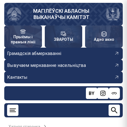
Skip
to
МАГІЛЁЎСКІ АБЛАСНЫ
ВЫКАНАЎЧЫ КАМІТЭТ
main
content
Прыёмы і
ЗВАРОТЫ
Адно акно
прамыя лініі
Грамадскія абмеркаванні
Вывучаем меркаванне насельніцтва
Кантакты
BY
Хатняя старонка