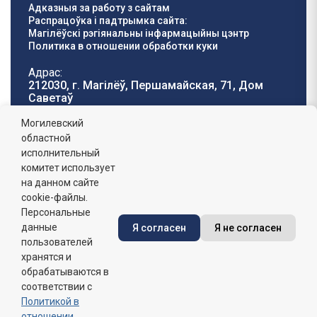
Адказныя за работу з сайтам
Распрацоўка і падтрымка сайта:
Магілёўскі рэгіянальны інфармацыйны цэнтр
Политика в отношении обработки куки
Адрас:
212030, г. Магілёў, Першамайская, 71, Дом
Саветаў
Тэлефон гарачай
E-mail:
Могилевский
лініі:
oblisp@mogilev-
областной
8 (0222) 71-32-55
.
region.gov.by
исполнительный
комитет использует
Графік работы:
на данном сайте
пн-пт: 8.00 - 17.00, сб-н: выхадны,
абедзенны перапынак: 13:00 - 14:00
cookie-файлы.
Персональные
данные
Я согласен
Я не согласен
Сайт зарэгістраваны ў Дзяржаўным рэгістры
інфармацыйных рэсурсаў Рэспублікі Беларусь. №
пользователей
7822542427 ад 08.04.2025г.
хранятся и
обрабатываются в
соответствии с
Политикой в
отношении