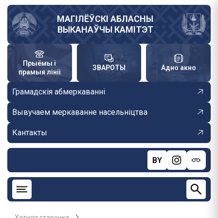
Skip
to
МАГІЛЁЎСКІ АБЛАСНЫ
ВЫКАНАЎЧЫ КАМІТЭТ
main
content
Прыёмы і
ЗВАРОТЫ
Адно акно
прамыя лініі
Грамадскія абмеркаванні
Вывучаем меркаванне насельніцтва
Кантакты
BY
Хатняя старонка