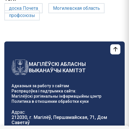
доска Почета
Могилевская область
профсоюзы
МАГІЛЁЎСКІ АБЛАСНЫ
ВЫКАНАЎЧЫ КАМІТЭТ
Адказныя за работу з сайтам
Распрацоўка і падтрымка сайта:
Магілёўскі рэгіянальны інфармацыйны цэнтр
Политика в отношении обработки куки
Адрас:
212030, г. Магілёў, Першамайская, 71, Дом
Саветаў