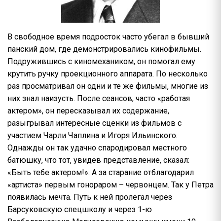
В свободное время подросток часто убегал в бывший
панский дом, где демонстрировались кинофильмы.
Подружившись с киномехаником, он помогал ему
крутить ручку проекционного аппарата. По несколько
раз просматривал он одни и те же фильмы, многие из
них знал наизусть. После сеансов, часто «работая
актером», он пересказывал их содержание,
разыгрывал интересные сценки из фильмов с
участием Чарли Чаплина и Игоря Ильинского.
Однажды он так удачно спародировал местного
батюшку, что тот, увидев представление, сказал:
«Быть тебе актером!». А за старание отблагодарил
«артиста» первым гонораром – червонцем. Так у Петра
появилась мечта. Путь к ней пролегал через
Барсуковскую спецшколу и через 1-ю