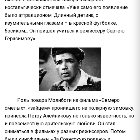
ностальгически отмечала: «Уже само его появление
было аттракционом. Длинный детина, с
изумительными глазами – в красной футболке,
босиком… Он пришел учиться к режиссеру Сергею
Герасимову».
Роль повара Молибоги из фильма «Семеро
смелых», «зайцем» проникшего на полярную зимовку,
принесла Петру Алейникову не только известность, но
и повсеместную зрительскую любовь. Он стал
сниматься в фильмах у разных режиссеров. Потом
были кинофильмы «За Советскую родину» и