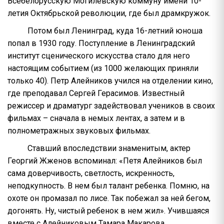
Всебелорусскую Могилевскую коммуну имени 10-
летия Октябрьской революции, где был драмкружок.
Потом был Ленинград, куда 16-летний юноша
попал в 1930 году. Поступление в Ленинградский
институт сценического искусства стало для него
настоящим событием (из 1000 желающих приняли
только 40). Петр Алейников учился на отделении кино,
где преподавал Сергей Герасимов. Известный
режиссер и драматург задействовал учеников в своих
фильмах – сначала в немых лентах, а затем и в
полнометражных звуковых фильмах.
Ставший впоследствии знаменитым, актер
Георгий Жженов вспоминал: «Петя Алейников был
сама доверчивость, светлость, искренность,
неподкупность. В нем был талант ребенка. Помню, на
охоте он промазал по лисе. Так побежал за ней бегом,
догонять. Ну, чистый ребенок в нем жил». Учившаяся
вместе с Алейниковым Тамара Макарова