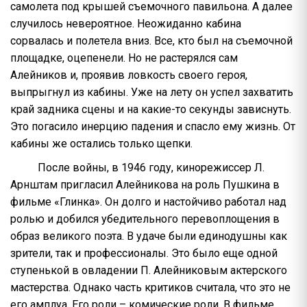
самолета под крышей съемочного павильона. А далее
случилось невероятное. Неожиданно кабина
сорвалась и полетела вниз. Все, кто был на съемочной
площадке, оцепенели. Но не растерялся сам
Алейников и, проявив ловкость своего героя,
выпрыгнул из кабины. Уже на лету он успел захватить
край задника сцены и на какие-то секунды зависнуть.
Это погасило инерцию падения и спасло ему жизнь. От
кабины же остались только щепки.
После войны, в 1946 году, кинорежиссер Л.
Арнштам пригласил Алейникова на роль Пушкина в
фильме «Глинка». Он долго и настойчиво работал над
ролью и добился убедительного перевоплощения в
образ великого поэта. В удаче были единодушны как
зрители, так и профессионалы. Это было еще одной
ступенькой в овладении П. Алейниковым актерского
мастерства. Однако часть критиков считала, что это не
его амплуа. Его роли – комические роли. В фильме