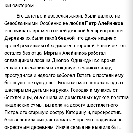
киноактером.
Его детство и взрослая жизнь были далеко не
безоблачными. Особенно не любил
Петр Алейников
вспоминать времена своей детской беспризорности.
Деревня их была такой бедной, что даже нищие с
пренебрежением обходили ее стороной. В пять лет он
остался без отца. Мартын Алейников работал
сплавщиком леса на Днепре. Однажды во время
сплава, он свалился в холодную осеннюю воду,
простудился и надолго заболел. Встать с постели ему
было уже не суждено… Больная мать осталась одна с
шестерыми детьми на руках. Голодая и мучаясь от
бесхлебицы, она сшила из домотканых кусков полотна
нищенские сумы, вывела на дорогу шестилетнего
Петра, его старшую сестру Катерину и, перекрестив,
благословила нищенствовать – просить подаяния по
окрестным деревням. Иначе семья не выжила бы…