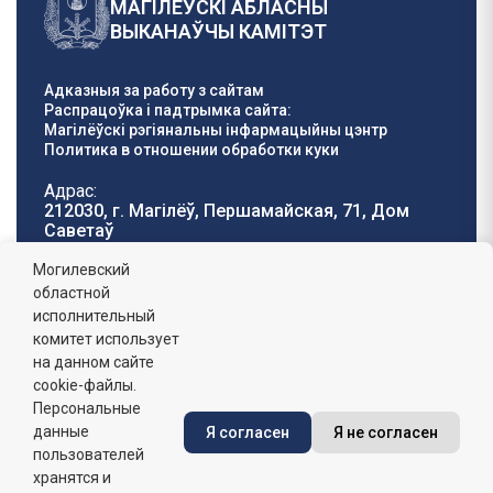
МАГІЛЁЎСКІ АБЛАСНЫ
ВЫКАНАЎЧЫ КАМІТЭТ
Адказныя за работу з сайтам
Распрацоўка і падтрымка сайта:
Магілёўскі рэгіянальны інфармацыйны цэнтр
Политика в отношении обработки куки
Адрас:
212030, г. Магілёў, Першамайская, 71, Дом
Саветаў
Тэлефон гарачай
E-mail:
Могилевский
лініі:
oblisp@mogilev-
областной
8 (0222) 71-32-55
.
region.gov.by
исполнительный
комитет использует
Графік работы:
на данном сайте
пн-пт: 8.00 - 17.00, сб-н: выхадны,
абедзенны перапынак: 13:00 - 14:00
cookie-файлы.
Персональные
данные
Я согласен
Я не согласен
Сайт зарэгістраваны ў Дзяржаўным рэгістры
інфармацыйных рэсурсаў Рэспублікі Беларусь. №
пользователей
7822542427 ад 08.04.2025г.
хранятся и