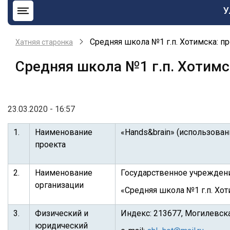
О
У
н
b
Средняя школа №1 г.п. Хотимска: пр
Хатняя старонка
Средняя школа №1 г.п. Хотимс
23.03.2020 - 16:57
1.
Наименование
«Hands&brain» (использова
проекта
2.
Наименование
Государственное учрежден
организации
«Средняя школа №1 г.п. Хо
3.
Физический и
Индекс: 213677, Могилевская 
юридический