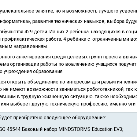
увлекательное занятие, но и возможность лучшего усвоен
Информатика», развития технических навыков, выбора буду
бучаются 429 детей. Из них 2 ребенка, находящихся в соц
 профилактическая работа, 4 ребёнка с ограниченными во
разным направлениям.
нного анкетирования среди целевых групп проекта выяви
лема организации работы по вовлечению учащихся подуче
го учреждения образования.
идея открыть объединение по интересам для развития техн
о не имеют возможности заниматься робототехникой, так
опавшим в трудную жизненную ситуацию, также необходим
м или выберет другую техническую профессию, именно эти
 будет приобретено следующее оборудование:
EGO 45544 Базовый набор MINDSTORMS Education EV3;