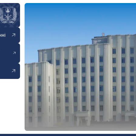
нні
е