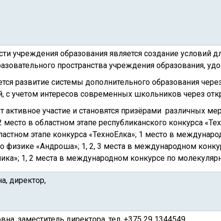
ти учреждения образования является создание условий д
разовательного пространства учреждения образования, уд
ется развитие системы дополнительного образования чер
й, с учетом интересов современных школьников через отк
активное участие и становятся призёрами различных меро
место в областном этапе республиканского конкурса «Тех
бластном этапе конкурса «ТехноЕлка»; 1 место в междунар
 физике «Андроша»; 1, 2, 3 места в международном конку
ика»; 1, 2 места в международном конкурсе по молекуляр
а, директор,
на, заместитель директора, тел. +375 29 1344549