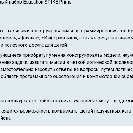
ый набор Education SPIKE Prime;
ют навыками конструирования и программирования, что б
тика», «Физика», «Информатика», а также результативном
и полезного досуга для детей.
 учащиеся приобретут умения конструировать модели, нау
нию задачи, излагать мысли в четкой логической последов
самостоятельно находить ответы на вопросы путем логиче
 области программного обеспечения и компьютерной обра
ных конкурсах по робототехнике, учащиеся смогут продем
 появится возможность привлекать детей подучетных катег
йона.