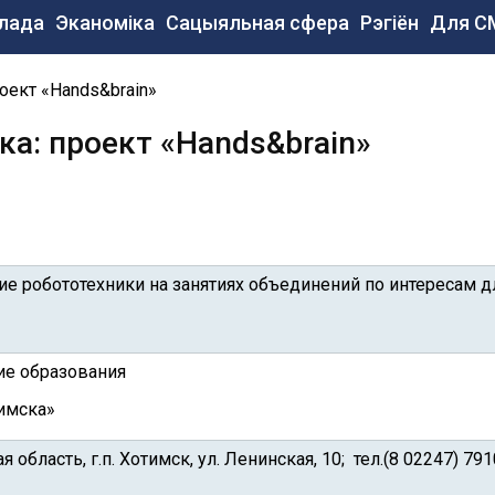
сновная
лада
Эканоміка
Сацыяльная сфера
Рэгіён
Для С
авигация
e
оект «Hands&brain»
ка: проект «Hands&brain»
ние робототехники на занятиях объединений по интересам
ие образования
тимска»
область, г.п. Хотимск, ул. Ленинская, 10; тел.(8 02247) 791