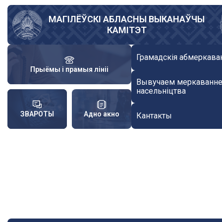
Skip
to
МАГІЛЁЎСКІ АБЛАСНЫ ВЫКАНАЎЧЫ
КАМІТЭТ
main
content
Грамадскія абмеркава
Прыёмы і прамыя лініі
Вывучаем меркаванн
насельніцтва
ЗВАРОТЫ
Адно акно
Кантакты