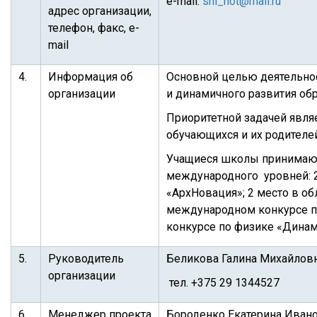
e-mail:
shl_hot@mail.ru
адрес организации,
телефон, факс, e-
mail
4.
Информация об
Основной целью деятельнос
организации
и динамичного развития об
Приоритетной задачей явля
обучающихся и их родителе
Учащиеся школы принимают 
международного уровней: 2 
«АрхНовация»; 2 место в о
международном конкурсе по
конкурсе по физике «Динам
5.
Руководитель
Беликова Галина Михайловн
организации
тел. +375 29 1344527
6.
Менеджер проекта
Бороденко Екатерина Иванов