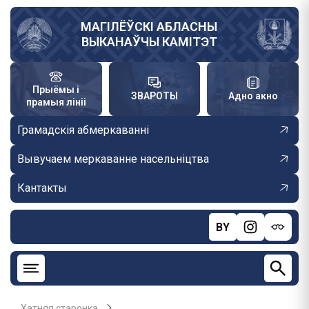
Skip
to
МАГІЛЁЎСКІ АБЛАСНЫ
ВЫКАНАЎЧЫ КАМІТЭТ
main
content
Прыёмы і
ЗВАРОТЫ
Адно акно
прамыя лініі
Грамадскія абмеркаванні
Вывучаем меркаванне насельніцтва
Кантакты
BY
Хатняя старонка