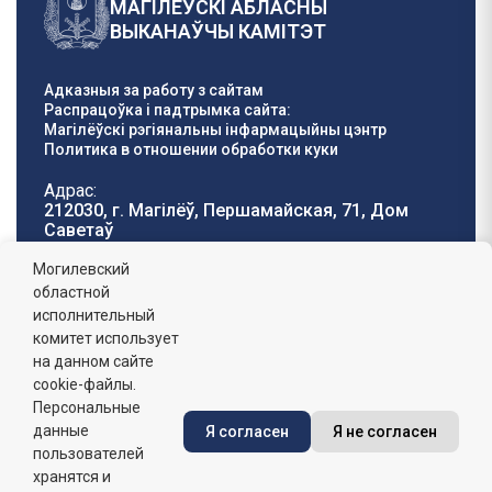
МАГІЛЁЎСКІ АБЛАСНЫ
ВЫКАНАЎЧЫ КАМІТЭТ
Адказныя за работу з сайтам
Распрацоўка і падтрымка сайта:
Магілёўскі рэгіянальны інфармацыйны цэнтр
Политика в отношении обработки куки
Адрас:
212030, г. Магілёў, Першамайская, 71, Дом
Саветаў
Тэлефон гарачай
E-mail:
Могилевский
лініі:
oblisp@mogilev-
областной
8 (0222) 71-32-55
.
region.gov.by
исполнительный
комитет использует
Графік работы:
на данном сайте
пн-пт: 8.00 - 17.00, сб-н: выхадны,
абедзенны перапынак: 13:00 - 14:00
cookie-файлы.
Персональные
данные
Я согласен
Я не согласен
Сайт зарэгістраваны ў Дзяржаўным рэгістры
інфармацыйных рэсурсаў Рэспублікі Беларусь. №
пользователей
7822542427 ад 08.04.2025г.
хранятся и