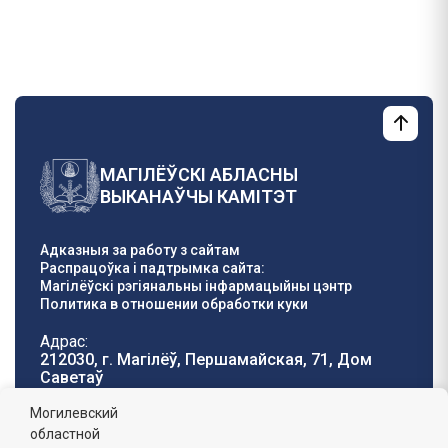
МАГІЛЁЎСКІ АБЛАСНЫ
ВЫКАНАЎЧЫ КАМІТЭТ
Адказныя за работу з сайтам
Распрацоўка і падтрымка сайта:
Магілёўскі рэгіянальны інфармацыйны цэнтр
Политика в отношении обработки куки
Адрас:
212030, г. Магілёў, Першамайская, 71, Дом
Саветаў
Тэлефон гарачай
E-mail:
Могилевский
лініі:
oblisp@mogilev-
областной
8 (0222) 71-32-55
.
region.gov.by