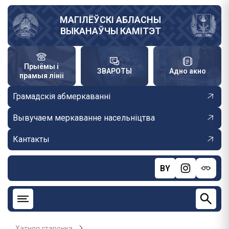
Skip
to
МАГІЛЁЎСКІ АБЛАСНЫ
ВЫКАНАЎЧЫ КАМІТЭТ
main
content
Прыёмы і
ЗВАРОТЫ
Адно акно
прамыя лініі
Грамадскія абмеркаванні
Вывучаем меркаванне насельніцтва
Кантакты
BY
Хатняя старонка