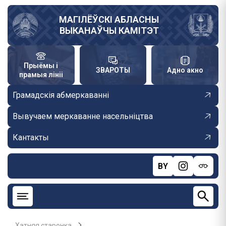
Skip
to
МАГІЛЁЎСКІ АБЛАСНЫ
ВЫКАНАЎЧЫ КАМІТЭТ
main
content
Прыёмы і
ЗВАРОТЫ
Адно акно
прамыя лініі
Грамадскія абмеркаванні
Вывучаем меркаванне насельніцтва
Кантакты
BY
Хатняя старонка