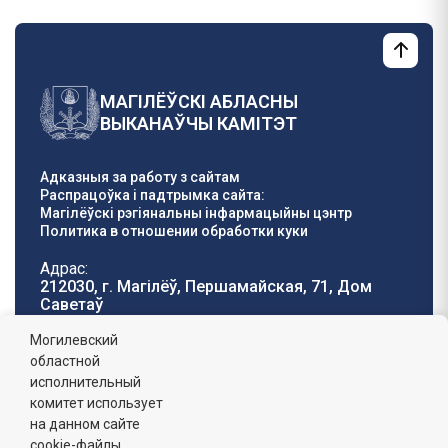
МАГІЛЁЎСКІ АБЛАСНЫ
ВЫКАНАЎЧЫ КАМІТЭТ
Адказныя за работу з сайтам
Распрацоўка і падтрымка сайта:
Магілёўскі рэгіянальны інфармацыйны цэнтр
Политика в отношении обработки куки
Адрас:
212030, г. Магілёў, Першамайская, 71, Дом
Саветаў
Тэлефон гарачай
E-mail:
Могилевский
лініі:
oblisp@mogilev-
областной
8 (0222) 71-32-55
.
region.gov.by
исполнительный
комитет использует
Графік работы:
на данном сайте
пн-пт: 8.00 - 17.00, сб-н: выхадны,
абедзенны перапынак: 13:00 - 14:00
cookie-файлы.