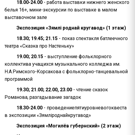
18.00-24.00
- работа выставки нижнего женского
белья 16+, мини-экскурсии по выставке в малом
выставочном зале
Экспозиция «Зям
лі роднай кругавод
» (1 этаж)
18.30; 19.45; 21.15
- показ спектакля батлеечного
театра «Сказка про Настеньку»
19.00; 20.15
- выступление фольклорного
коллектива учащихся музыкального колледжа им.
Н.А.Римского-Корсакова с фольклорно-танцевальной
программой
19.30; 21.00; 22.00, 23.00
- чтение сказок
Романова, разгадывание загадок
18.30-24.00
- проведениепятиуровневогоквеста
в экспозиции «Зямліроднайкругавод»
Экспозиция
«Могилёв губернский» (2 этаж)