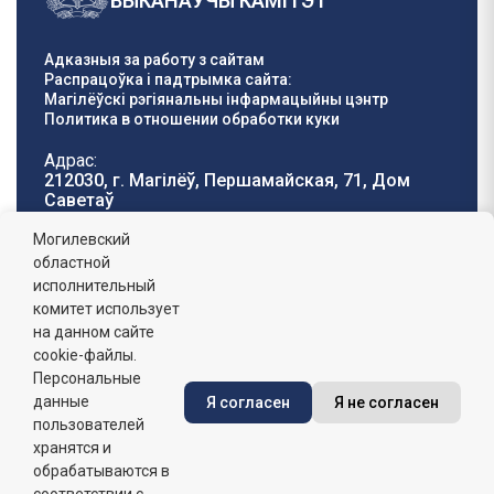
ВЫКАНАЎЧЫ КАМІТЭТ
Адказныя за работу з сайтам
Распрацоўка і падтрымка сайта:
Магілёўскі рэгіянальны інфармацыйны цэнтр
Политика в отношении обработки куки
Адрас:
212030, г. Магілёў, Першамайская, 71, Дом
Саветаў
Тэлефон гарачай
E-mail:
Могилевский
лініі:
oblisp@mogilev-
областной
8 (0222) 71-32-55
.
region.gov.by
исполнительный
комитет использует
Графік работы:
на данном сайте
пн-пт: 8.00 - 17.00, сб-н: выхадны,
абедзенны перапынак: 13:00 - 14:00
cookie-файлы.
Персональные
данные
Я согласен
Я не согласен
Сайт зарэгістраваны ў Дзяржаўным рэгістры
інфармацыйных рэсурсаў Рэспублікі Беларусь. №
пользователей
7822542427 ад 08.04.2025г.
хранятся и
обрабатываются в