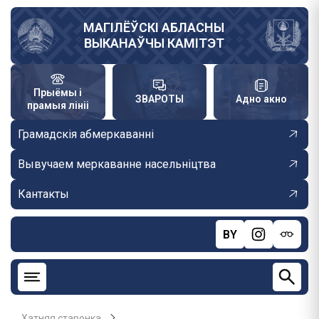
Skip
to
МАГІЛЁЎСКІ АБЛАСНЫ
ВЫКАНАЎЧЫ КАМІТЭТ
main
content
Прыёмы і
ЗВАРОТЫ
Адно акно
прамыя лініі
Грамадскія абмеркаванні
Вывучаем меркаванне насельніцтва
Кантакты
BY
Хатняя старонка