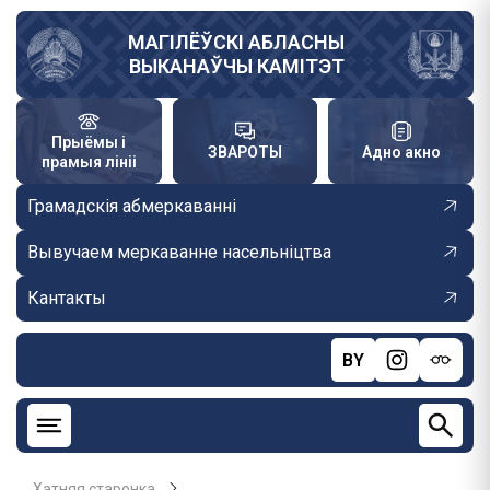
Skip
to
МАГІЛЁЎСКІ АБЛАСНЫ
ВЫКАНАЎЧЫ КАМІТЭТ
main
content
Прыёмы і
ЗВАРОТЫ
Адно акно
прамыя лініі
Грамадскія абмеркаванні
Вывучаем меркаванне насельніцтва
Кантакты
BY
Хатняя старонка