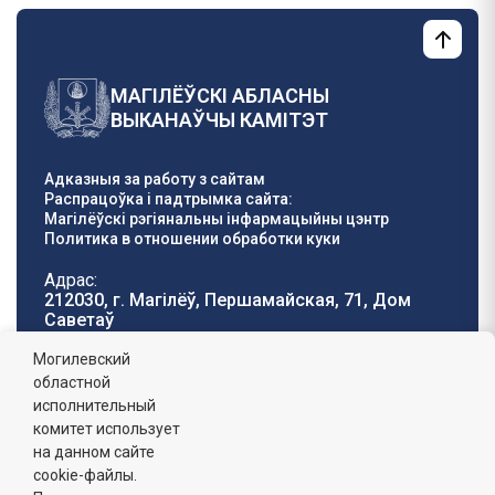
МАГІЛЁЎСКІ АБЛАСНЫ
ВЫКАНАЎЧЫ КАМІТЭТ
Адказныя за работу з сайтам
Распрацоўка і падтрымка сайта:
Магілёўскі рэгіянальны інфармацыйны цэнтр
Политика в отношении обработки куки
Адрас:
212030, г. Магілёў, Першамайская, 71, Дом
Саветаў
Тэлефон гарачай
E-mail:
Могилевский
лініі:
oblisp@mogilev-
областной
8 (0222) 71-32-55
.
region.gov.by
исполнительный
комитет использует
Графік работы:
на данном сайте
пн-пт: 8.00 - 17.00, сб-н: выхадны,
абедзенны перапынак: 13:00 - 14:00
cookie-файлы.