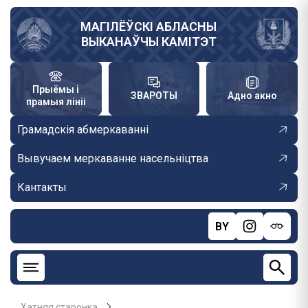
Skip
to
МАГІЛЁЎСКІ АБЛАСНЫ
ВЫКАНАЎЧЫ КАМІТЭТ
main
content
Прыёмы і
ЗВАРОТЫ
Адно акно
прамыя лініі
Грамадскія абмеркаванні
Вывучаем меркаванне насельніцтва
Кантакты
BY
Хатняя старонка