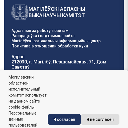
МАГІЛЁЎСКІ АБЛАСНЫ
ВЫКАНАЎЧЫ КАМІТЭТ
Адказныя за работу з сайтам
Распрацоўка і падтрымка сайта:
Магілёўскі рэгіянальны інфармацыйны цэнтр
Политика в отношении обработки куки
Адрас:
212030, г. Магілёў, Першамайская, 71, Дом
Саветаў
Тэлефон гарачай
E-mail:
Могилевский
лініі:
oblisp@mogilev-
областной
8 (0222) 71-32-55
.
region.gov.by
исполнительный
комитет использует
Графік работы:
на данном сайте
пн-пт: 8.00 - 17.00, сб-н: выхадны,
абедзенны перапынак: 13:00 - 14:00
cookie-файлы.
Персональные
данные
Я согласен
Я не согласен
Сайт зарэгістраваны ў Дзяржаўным рэгістры
інфармацыйных рэсурсаў Рэспублікі Беларусь. №
пользователей