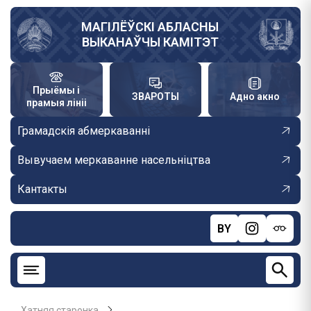
Skip
to
МАГІЛЁЎСКІ АБЛАСНЫ
ВЫКАНАЎЧЫ КАМІТЭТ
main
content
Прыёмы і
ЗВАРОТЫ
Адно акно
прамыя лініі
Грамадскія абмеркаванні
Вывучаем меркаванне насельніцтва
Кантакты
BY
Хатняя старонка