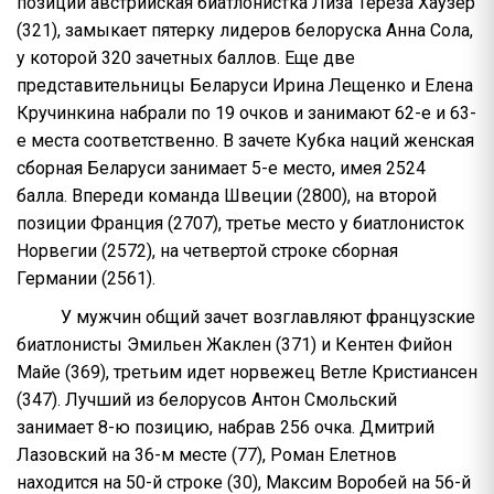
позиции австрийская биатлонистка Лиза Тереза Хаузер
(321), замыкает пятерку лидеров белоруска Анна Сола,
у которой 320 зачетных баллов. Еще две
представительницы Беларуси Ирина Лещенко и Елена
Кручинкина набрали по 19 очков и занимают 62-е и 63-
е места соответственно. В зачете Кубка наций женская
сборная Беларуси занимает 5-е место, имея 2524
балла. Впереди команда Швеции (2800), на второй
позиции Франция (2707), третье место у биатлонисток
Норвегии (2572), на четвертой строке сборная
Германии (2561).
У мужчин общий зачет возглавляют французские
биатлонисты Эмильен Жаклен (371) и Кентен Фийон
Майе (369), третьим идет норвежец Ветле Кристиансен
(347). Лучший из белорусов Антон Смольский
занимает 8-ю позицию, набрав 256 очка. Дмитрий
Лазовский на 36-м месте (77), Роман Елетнов
находится на 50-й строке (30), Максим Воробей на 56-й