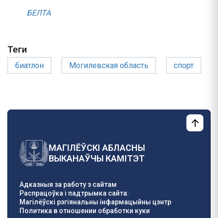
БЕЛТА
Теги
биатлон
Могилевская область
спорт
МАГІЛЁЎСКІ АБЛАСНЫ
ВЫКАНАЎЧЫ КАМІТЭТ
Адказныя за работу з сайтам
Распрацоўка і падтрымка сайта:
Магілёўскі рэгіянальны інфармацыйны цэнтр
Политика в отношении обработки куки