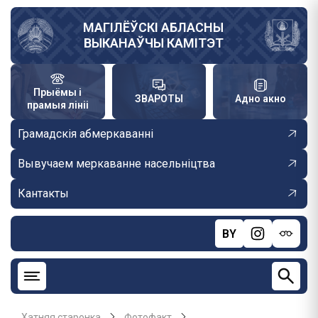
Skip
to
МАГІЛЁЎСКІ АБЛАСНЫ
ВЫКАНАЎЧЫ КАМІТЭТ
main
content
Прыёмы і
ЗВАРОТЫ
Адно акно
прамыя лініі
Грамадскія абмеркаванні
Вывучаем меркаванне насельніцтва
Кантакты
BY
Хатняя старонка
Фотофакт