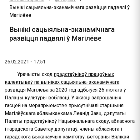
Вынікі сацыяльна-эканамічнага развіцця падвялі ў
Магілёве
Вынікі сацыяльна-эканамічнага
развіцця падвялі ў Магілёве
26.02.2021 - 17:51
Урачысты сход
прадстаўнікоў працоўных
калектываў па выніках сацыяльна-эканамічнага
развіцця Магілёва за 2020 год
адбыўся 26 лютага ў
Палацы культуры вобласці. У якасці запрошаных
гасцей на мерапрыемстве прысутнічалі старшыня
Магілёўскага аблвыканкама Леанід Заяц, дэпутаты
Палаты прадстаўнікоў Нацыянальнага сходу, абласнога
і гарадскога Саветаў дэпутатаў, члены абласнога і
гарадскога выканаўчых камітэтаў, ветэраны Вялікай