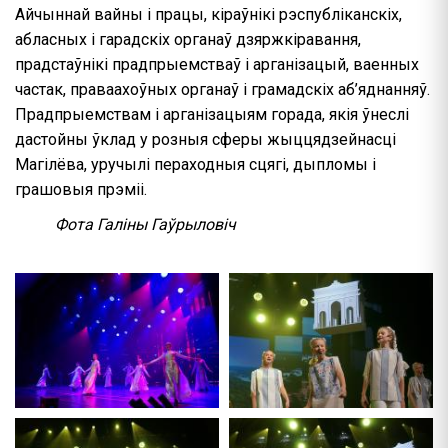
Айчыннай вайны і працы, кіраўнікі рэспубліканскіх,
абласных і гарадскіх органаў дзяржкіравання,
прадстаўнікі прадпрыемстваў і арганізацый, ваенных
частак, праваахоўных органаў і грамадскіх аб’яднанняў.
Прадпрыемствам і арганізацыям горада, якія ўнеслі
дастойны ўклад у розныя сферы жыццядзейнасці
Магілёва, уручылі пераходныя сцягі, дыпломы і
грашовыя прэміі.
Фота Галіны Гаўрыловіч