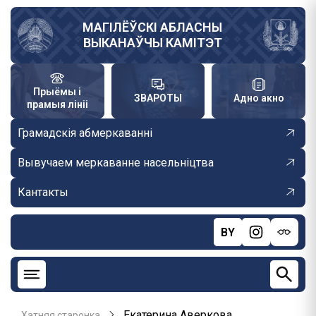
Skip
to
МАГІЛЁЎСКІ АБЛАСНЫ
ВЫКАНАЎЧЫ КАМІТЭТ
main
content
Прыёмы і
ЗВАРОТЫ
Адно акно
прамыя лініі
Грамадскія абмеркаванні
Вывучаем меркаванне насельніцтва
Кантакты
BY
Екатерина Аверкова
Хатняя старонка