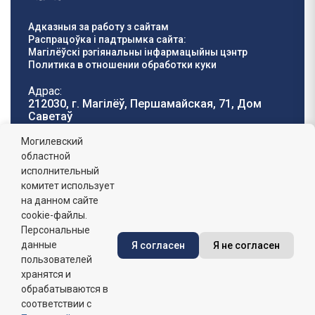
Адказныя за работу з сайтам
Распрацоўка і падтрымка сайта:
Магілёўскі рэгіянальны інфармацыйны цэнтр
Политика в отношении обработки куки
Адрас:
212030, г. Магілёў, Першамайская, 71, Дом
Саветаў
Тэлефон гарачай
E-mail:
Могилевский
лініі:
oblisp@mogilev-
областной
8 (0222) 71-32-55
.
region.gov.by
исполнительный
комитет использует
Графік работы:
на данном сайте
пн-пт: 8.00 - 17.00, сб-н: выхадны,
абедзенны перапынак: 13:00 - 14:00
cookie-файлы.
Персональные
данные
Я согласен
Я не согласен
Сайт зарэгістраваны ў Дзяржаўным рэгістры
інфармацыйных рэсурсаў Рэспублікі Беларусь. №
пользователей
7822542427 ад 08.04.2025г.
хранятся и
обрабатываются в
соответствии с