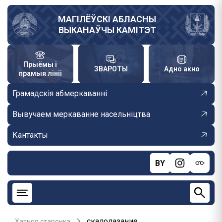
Skip
to
МАГІЛЁЎСКІ АБЛАСНЫ
ВЫКАНАЎЧЫ КАМІТЭТ
main
content
Прыёмы і
ЗВАРОТЫ
Адно акно
прамыя лініі
Грамадскія абмеркаванні
Вывучаем меркаванне насельніцтва
Кантакты
BY
скалолазание
Хатняя старонка