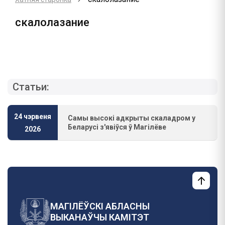
скалолазание
Статьи:
24 чэрвеня
Самы высокі адкрыты скаладром у
Беларусі з'явіўся ў Магілёве
2026
МАГІЛЁЎСКІ АБЛАСНЫ
ВЫКАНАЎЧЫ КАМІТЭТ