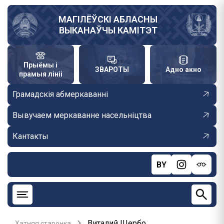
Skip
to
МАГІЛЁЎСКІ АБЛАСНЫ
ВЫКАНАЎЧЫ КАМІТЭТ
main
content
Прыёмы і
ЗВАРОТЫ
Адно акно
прамыя лініі
Грамадскія абмеркаванні
Вывучаем меркаванне насельніцтва
Кантакты
BY
Виталий Щербо
Хатняя старонка