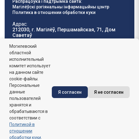
Распрацоўка і падтрымка сайта:
Магілёўскі рэгіянальны інфармацыйны цэнтр
Политика в отношении обработки куки
Адрас:
212030, г. Магілёў, Першамайская, 71, Дом
Саветаў
Тэлефон гарачай
E-mail:
Могилевский
лініі:
oblisp@mogilev-
областной
8 (0222) 71-32-55
.
region.gov.by
исполнительный
комитет использует
Графік работы:
на данном сайте
пн-пт: 8.00 - 17.00, сб-н: выхадны,
абедзенны перапынак: 13:00 - 14:00
cookie-файлы.
Персональные
данные
Я согласен
Я не согласен
Сайт зарэгістраваны ў Дзяржаўным рэгістры
інфармацыйных рэсурсаў Рэспублікі Беларусь. №
пользователей
7822542427 ад 08.04.2025г.
хранятся и
обрабатываются в
соответствии с
Политикой в
отношении
обработки куки
.