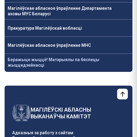
Магілёўскае абласное ўпраўленне Дэпартамента
аховы МУС Беларусі
Пракуратура Магілёўскай вобласці
Магілёўскае абласное ўпраўленне МНС
Беражыце жыццё! Матэрыялы па бяспецы
жыццядзейнасці
МАГІЛЁЎСКІ АБЛАСНЫ
ВЫКАНАЎЧЫ КАМІТЭТ
Адказныя за работу з сайтам