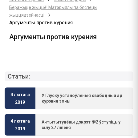
Беражыце жыццё! Матэрыялы па бяспецы
жыццядзейнасці
Аргументы против курения
Аргументы против курения
Статьи:
4 лютага
У Глуску ўстаноўленыя свабодныя ад
курэння зоны
2019
4 лютага
Антытытунёвы дэкрэт №2 ўступіць у
сілу 27 ліпеня
2019