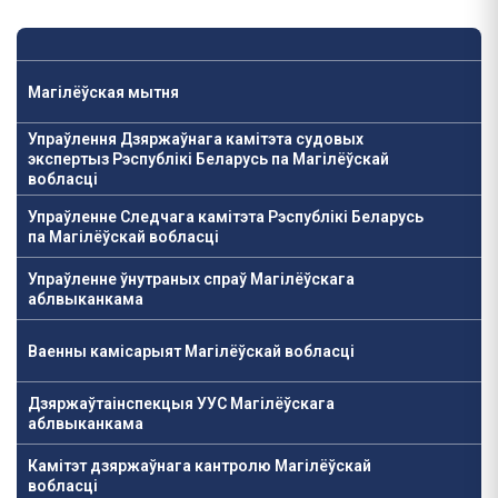
Магілёўская мытня
Упраўлення Дзяржаўнага камітэта судовых
экспертыз Рэспублікі Беларусь па Магілёўскай
вобласці
Упраўленне Следчага камітэта Рэспублікі Беларусь
па Магілёўскай вобласці
Упраўленне ўнутраных спраў Магілёўскага
аблвыканкама
Ваенны камісарыят Магілёўскай вобласці
Дзяржаўтаінспекцыя УУС Магілёўскага
аблвыканкама
Камітэт дзяржаўнага кантролю Магілёўскай
вобласці