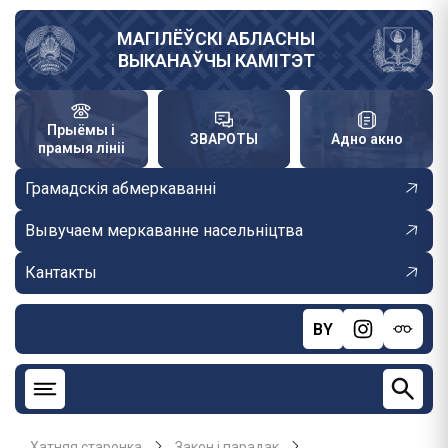
Skip
to
МАГІЛЁЎСКІ АБЛАСНЫ
ВЫКАНАЎЧЫ КАМІТЭТ
main
content
Прыёмы і
ЗВАРОТЫ
Адно акно
прамыя лініі
Грамадскія абмеркаванні
Вывучаем меркаванне насельніцтва
Кантакты
BY
Хатняя старонка
Закон і парадак