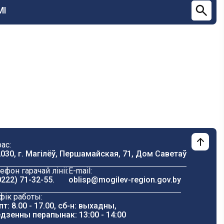
МІ
ас:
030, г. Магілёў, Першамайская, 71, Дом Саветаў
ефон гарачай лініі:
E-mail:
0222) 71-32-55
.
oblisp@mogilev-region.gov.by
фік работы:
пт: 8.00 - 17.00, сб-н: выхадны,
дзенны перапынак: 13:00 - 14:00