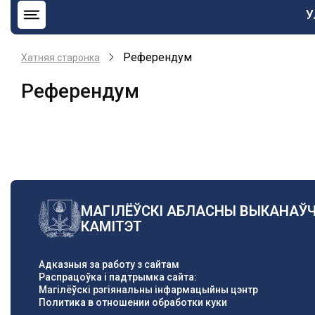
О
У
н
b
Референдум
Хатняя старонка
Референдум
МАГІЛЁЎСКІ АБЛАСНЫ ВЫКАНАЎ
КАМІТЭТ
Адказныя за работу з сайтам
Распрацоўка і падтрымка сайта:
Магілёўскі рэгіянальны інфармацыйны цэнтр
Политика в отношении обработки куки