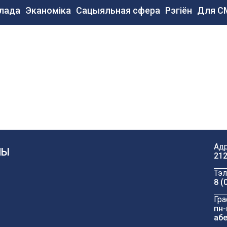
сновная
лада
Эканоміка
Сацыяльная сфера
Рэгіён
Для С
авигация
e
Адр
ЧЫ
212
Тэл
8 (
Гра
пн-
абе