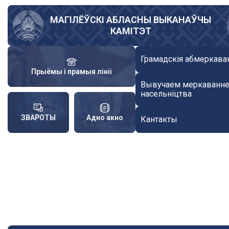
Skip
to
МАГІЛЁЎСКІ АБЛАСНЫ ВЫКАНАЎЧЫ
КАМІТЭТ
main
content
Грамадскія абмеркава
Прыёмы і прамыя лініі
Вывучаем меркаванн
насельніцтва
ЗВАРОТЫ
Адно акно
Кантакты