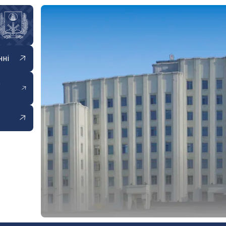
нні
е