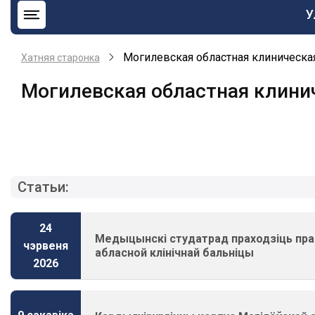
О
У
н
b
Могилевская областная клиническа
Хатняя старонка
Могилевская областная клини
Статьи:
24
Медыцынскі студатрад праходзіць пра
чэрвеня
абласной клінічнай бальніцы
2026