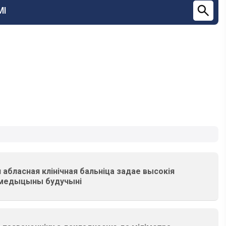
МІ
 абласная клінічная бальніца задае высокія
медыцыны будучыні