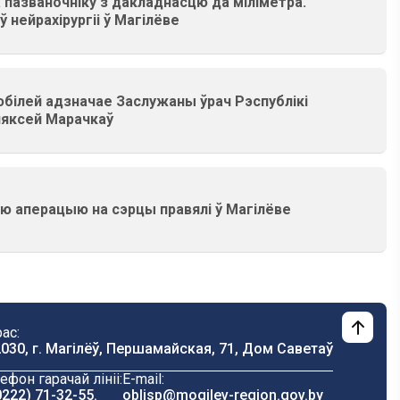
 пазваночніку з дакладнасцю да міліметра.
 нейрахірургіі ў Магілёве
білей адзначае Заслужаны ўрач Рэспублікі
ляксей Марачкаў
ю аперацыю на сэрцы правялі ў Магілёве
ас:
030, г. Магілёў, Першамайская, 71, Дом Саветаў
ефон гарачай лініі:
E-mail:
0222) 71-32-55
.
oblisp@mogilev-region.gov.by