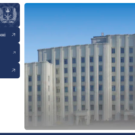
нні
е