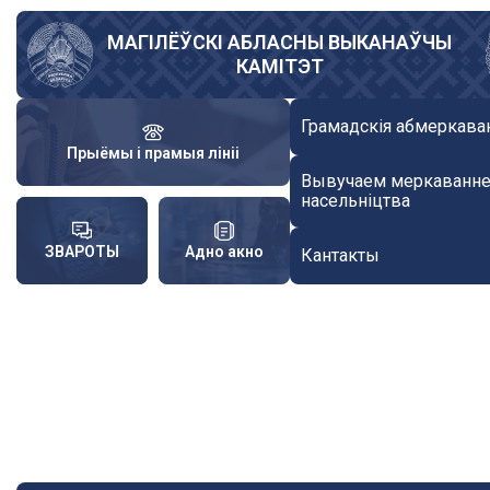
Skip
to
МАГІЛЁЎСКІ АБЛАСНЫ ВЫКАНАЎЧЫ
КАМІТЭТ
main
content
Грамадскія абмеркава
Прыёмы і прамыя лініі
Вывучаем меркаванн
насельніцтва
ЗВАРОТЫ
Адно акно
Кантакты