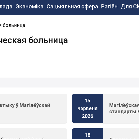
сновная
лада
Эканоміка
Сацыяльная сфера
Рэгіён
Для С
авигация
e
я больница
ческая больница
15
ктыку ў Магілёўскай
Магілёўская
чэрвеня
стандарты 
2026
18