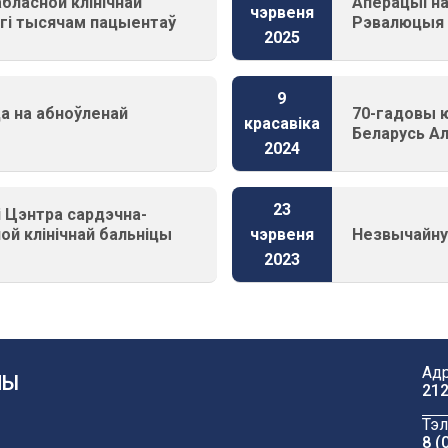
бласной клінічнай
Аперацыі на
чэрвеня
огі тысячам пацыентаў
Рэвалюцыя ў
2025
9
ца на абноўленай
70-гадовы ю
красавіка
Беларусь А
2024
23
і Цэнтра сардэчна-
ной клінічнай бальніцы
Незвычайну
чэрвеня
2023
Адр
ЧЫ
212
Тэл
8 (