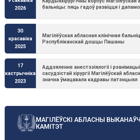
9 сакавіка
Кардыяхірургічны корпус Магілёўскай а
бальніцы: пяць гадоў развіцця і дапам
2026
30
Магілёўская абласная клінічная бальні
красавіка
Рэспубліканскай дошцы Пашаны
2025
17
Аддзяленне анестэзіялогіі і рэанімацы
сасудзістай хірургіі Магілёўскай аблас
кастрычніка
значна ўмацавала кадравы патэнцыял
2023
МАГІЛЁЎСКІ АБЛАСНЫ ВЫКАНАЎ
КАМІТЭТ