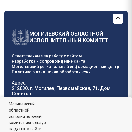
МОГИЛЕВСКИЙ ОБЛАСТНОЙ
ИСПОЛНИТЕЛЬНЫЙ КОМИТЕТ
Ответственные за работу с сайтом
Разработка и сопровождение сайта
Могилевский региональный информационный центр
Политика в отношении обработки куки
Адрес:
212030, г. Могилев, Первомайская, 71, Дом
Cоветов
Телефон горячей
E-mail:
Могилевский
линии:
oblisp@mogilev-
областной
8 (0222) 71-32-55
.
region.gov.by
исполнительный
комитет использует
График работы:
на данном сайте
пн-пт: 8.00 - 17.00, сб-вс: выходной,