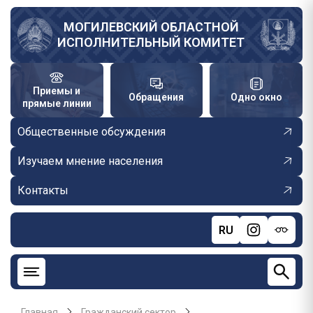
Перейти
к
МОГИЛЕВСКИЙ ОБЛАСТНОЙ
ИСПОЛНИТЕЛЬНЫЙ КОМИТЕТ
основному
содержанию
Приемы и
Обращения
Одно окно
прямые линии
Общественные обсуждения
Изучаем мнение населения
Контакты
RU
Главная
Гражданский сектор