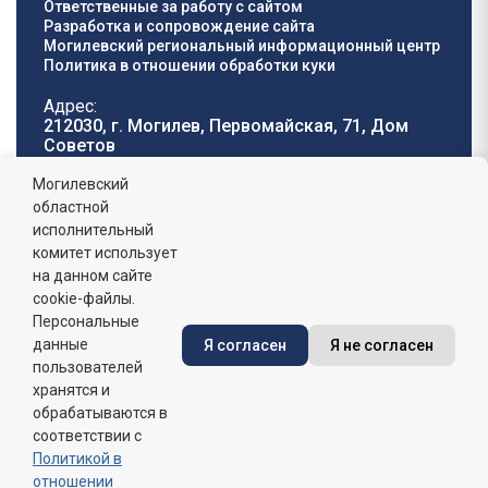
Ответственные за работу с сайтом
Разработка и сопровождение сайта
Могилевский региональный информационный центр
Политика в отношении обработки куки
Адрес:
212030, г. Могилев, Первомайская, 71, Дом
Cоветов
Телефон горячей
E-mail:
Могилевский
линии:
oblisp@mogilev-
областной
8 (0222) 71-32-55
.
region.gov.by
исполнительный
комитет использует
График работы:
на данном сайте
пн-пт: 8.00 - 17.00, сб-вс: выходной,
обеденный перерыв: 13:00 - 14:00
cookie-файлы.
Персональные
данные
Я согласен
Я не согласен
Сайт зарегистрирован в Государственном регистре
информационных ресурсов Республики Беларусь. №
пользователей
7822542427 от 08.04.2025г.
хранятся и
обрабатываются в
соответствии с
Политикой в
отношении