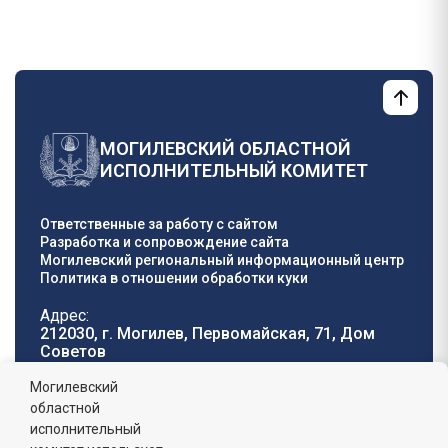
страница
страница
МОГИЛЕВСКИЙ ОБЛАСТНОЙ
ИСПОЛНИТЕЛЬНЫЙ КОМИТЕТ
Ответственные за работу с сайтом
Разработка и сопровождение сайта
Могилевский региональный информационный центр
Политика в отношении обработки куки
Адрес:
212030, г. Могилев, Первомайская, 71, Дом
Cоветов
Телефон горячей
E-mail:
Могилевский
линии:
oblisp@mogilev-
областной
8 (0222) 71-32-55
.
region.gov.by
исполнительный