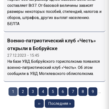
составляет Br37. От базовой величины зависят
размеры некоторых пособий, стипендий, налогов и
сборов, штрафов, других выплат населению.
БЕЛТА
Военно-патриотический клуб «Честь»
открыли в Бобруйске
27.12.2023 - 15:45
На базе УВД Бобруйского горисполкома появился
военно-патриотический клуб «Честь». Об этом
сообщили в УВД Могилевского облисполкома.
Нумерация
страниц
Страница
1
Страница
2
Страница
3
Страница
4
Страница
5
Страница
6
Страница
7
Страница
8
Страница
9
…
Следующая
››
Последняя
Последняя »