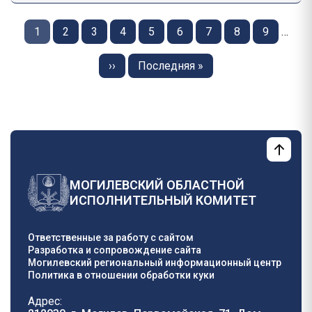
Нумерация
страниц
Страница
1
Страница
2
Страница
3
Страница
4
Страница
5
Страница
6
Страница
7
Страница
8
Страница
9
…
Следующая
››
Последняя
Последняя »
страница
страница
МОГИЛЕВСКИЙ ОБЛАСТНОЙ
ИСПОЛНИТЕЛЬНЫЙ КОМИТЕТ
Ответственные за работу с сайтом
Разработка и сопровождение сайта
Могилевский региональный информационный центр
Политика в отношении обработки куки
Адрес: