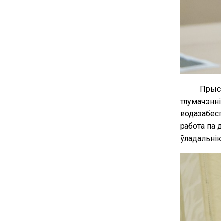
Прысу
тлумачэнні
водазабесп
работа па 
ўладальнік