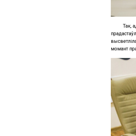
Так, 
прадастаўл
высветліла
момант пр