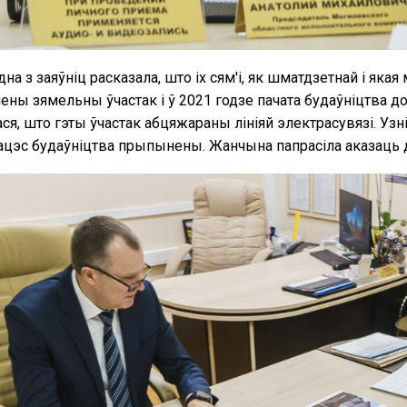
адна з заяўніц расказала, што іх сям'і, як шматдзетнай і я
ены зямельны ўчастак і ў 2021 годзе пачата будаўніцтва д
ся, што гэты ўчастак абцяжараны лініяй электрасувязі. Уз
ацэс будаўніцтва прыпынены. Жанчына папрасіла аказаць 