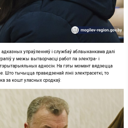
 адказных упраўленняў і службаў аблвыканкама далі
 трапіў у межы вытворчасці работ па электра- і
- тэрытарыяльных адносін. На гэты момант вядзецца
. Што тычыцца праведзенай лініі электрасеткі, то
ка за кошт уласных сродкаў.