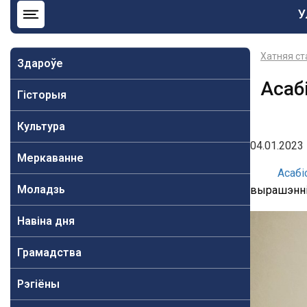
О
У
н
b
Хатняя ст
Здароўе
Асаб
Гісторыя
Культура
04.01.2023 
Меркаванне
Асабі
Моладзь
вырашэнні 
Навiна дня
Грамадства
Рэгіёны