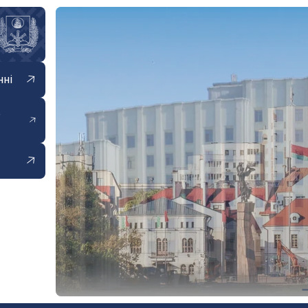
нні
е