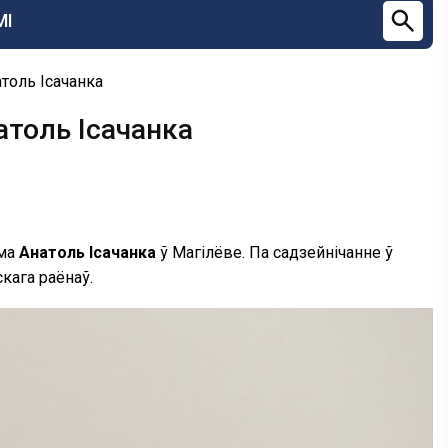
МІ
толь Ісачанка
атоль Ісачанка
ама
Анатоль Ісачанка
ў Магілёве. Па садзейнічанне ў
кага раёнаў.