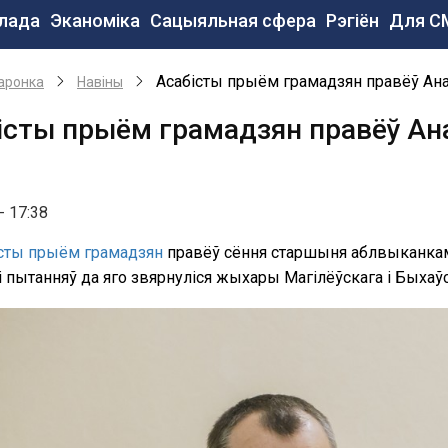
сновная
лада
Эканоміка
Сацыяльная сфера
Рэгіён
Для С
авигация
e
Асабісты прыём грамадзян правёў Ана
аронка
Навiны
істы прыём грамадзян правёў Ан
- 17:38
сты прыём грамадзян
правёў сёння старшыня аблвыканк
пытанняў да яго звярнуліся жыхары Магілёўскага і Быхаўс