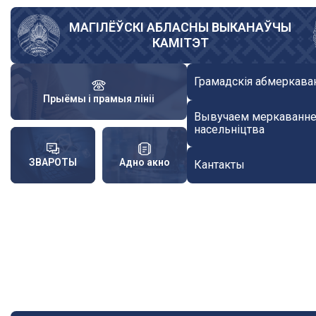
Skip
to
МАГІЛЁЎСКІ АБЛАСНЫ ВЫКАНАЎЧЫ
КАМІТЭТ
main
content
Грамадскія абмеркава
Прыёмы і прамыя лініі
Вывучаем меркаванн
насельніцтва
ЗВАРОТЫ
Адно акно
Кантакты