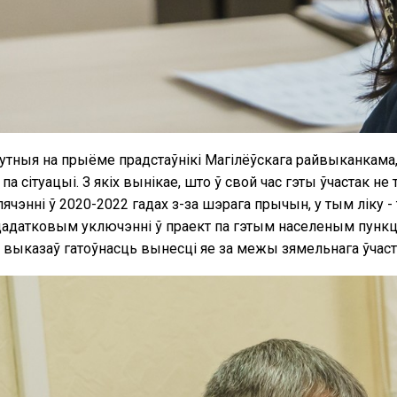
тныя на прыёме прадстаўнікі Магілёўскага райвыканкама,
 па сітуацыі. З якіх вынікае, што ў свой час гэты ўчастак не
ячэнні ў 2020-2022 гадах з-за шэрага прычын, у тым ліку 
дадатковым уключэнні ў праект па гэтым населеным пункце
 выказаў гатоўнасць вынесці яе за межы зямельнага ўчаст