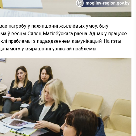
кая мае патрэбу ў паляпшэнні жыллёвых умоў, быў
ома ў вёсцы Сялец Магілёўскага раёна. Аднак у працэсе
ніклі праблемы з падвядзеннем камунікацый. На гэты
дапамогу ў вырашэнні ўзніклай праблемы.